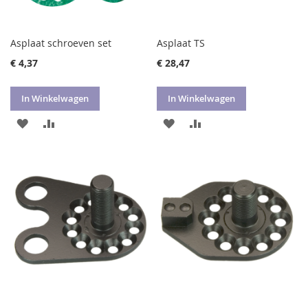
Asplaat schroeven set
Asplaat TS
€ 4,37
€ 28,47
In Winkelwagen
In Winkelwagen
VOEG
TOEVOEGEN
VOEG
TOEVOEGEN
TOE
OM
TOE
OM
AAN
TE
AAN
TE
VERLANGLIJST
VERGELIJKEN
VERLANGLIJST
VERGELIJKEN