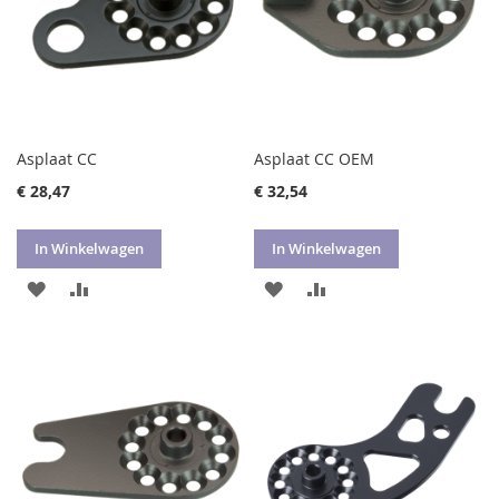
Asplaat CC
Asplaat CC OEM
€ 28,47
€ 32,54
In Winkelwagen
In Winkelwagen
VOEG
TOEVOEGEN
VOEG
TOEVOEGEN
TOE
OM
TOE
OM
AAN
TE
AAN
TE
VERLANGLIJST
VERGELIJKEN
VERLANGLIJST
VERGELIJKEN