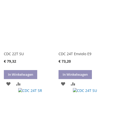
VERLANGLIJST
VERGELIJKEN
VERLANGLIJST
VERGELIJKEN
CDC 22T SU
CDC 24T Enviolo E9
€ 79,32
€ 73,20
In Winkelwagen
In Winkelwagen
VOEG
TOEVOEGEN
VOEG
TOEVOEGEN
TOE
OM
TOE
OM
AAN
TE
AAN
TE
VERLANGLIJST
VERGELIJKEN
VERLANGLIJST
VERGELIJKEN