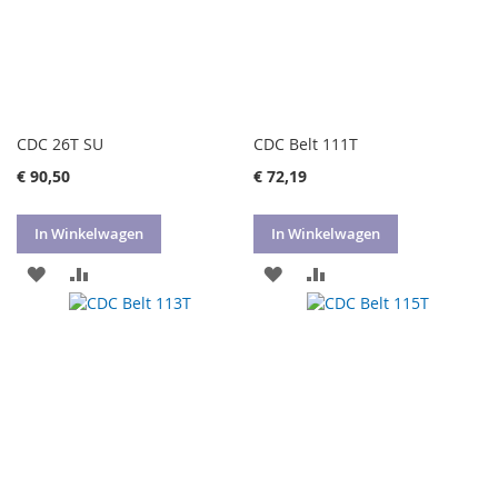
CDC 26T SU
CDC Belt 111T
€ 90,50
€ 72,19
In Winkelwagen
In Winkelwagen
VOEG
TOEVOEGEN
VOEG
TOEVOEGEN
TOE
OM
TOE
OM
AAN
TE
AAN
TE
VERLANGLIJST
VERGELIJKEN
VERLANGLIJST
VERGELIJKEN