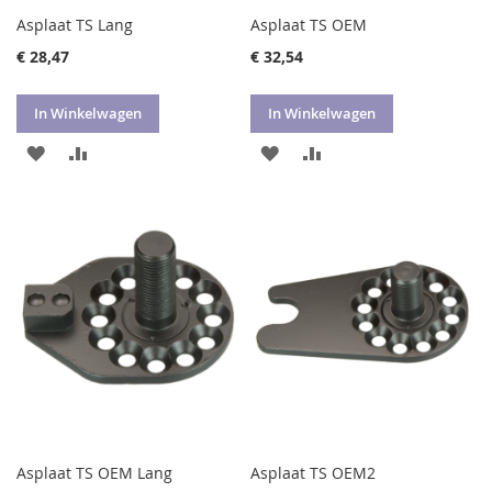
Asplaat TS Lang
Asplaat TS OEM
€ 28,47
€ 32,54
In Winkelwagen
In Winkelwagen
VOEG
TOEVOEGEN
VOEG
TOEVOEGEN
TOE
OM
TOE
OM
AAN
TE
AAN
TE
VERLANGLIJST
VERGELIJKEN
VERLANGLIJST
VERGELIJKEN
Asplaat TS OEM Lang
Asplaat TS OEM2