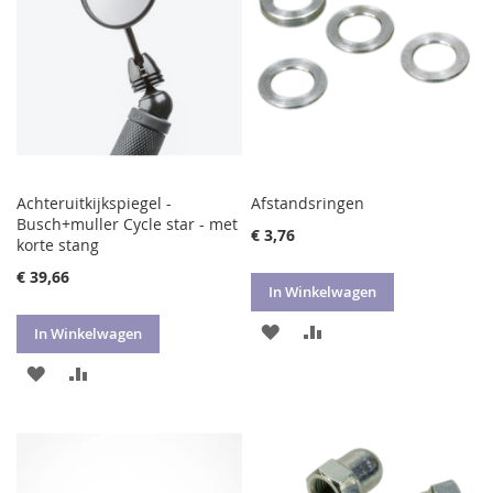
Achteruitkijkspiegel -
Afstandsringen
Busch+muller Cycle star - met
€ 3,76
korte stang
€ 39,66
In Winkelwagen
VOEG
TOEVOEGEN
In Winkelwagen
TOE
OM
VOEG
TOEVOEGEN
AAN
TE
TOE
OM
VERLANGLIJST
VERGELIJKEN
AAN
TE
VERLANGLIJST
VERGELIJKEN