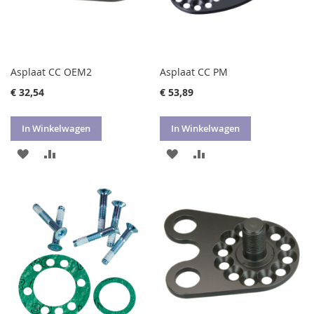
Asplaat CC OEM2
Asplaat CC PM
€ 32,54
€ 53,89
In Winkelwagen
In Winkelwagen
VOEG
TOEVOEGEN
VOEG
TOEVOEGEN
TOE
OM
TOE
OM
AAN
TE
AAN
TE
VERLANGLIJST
VERGELIJKEN
VERLANGLIJST
VERGELIJKEN