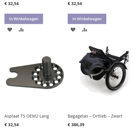
€ 32,54
€ 32,54
In Winkelwagen
In Winkelwagen
VOEG
TOEVOEGEN
VOEG
TOEVOEGEN
TOE
OM
TOE
OM
AAN
TE
AAN
TE
VERLANGLIJST
VERGELIJKEN
VERLANGLIJST
VERGELIJKEN
Asplaat TS OEM2 Lang
Bagagetas – Ortlieb – Zwart
€ 32,54
€ 386,39