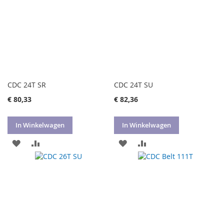
CDC 24T SR
CDC 24T SU
€ 80,33
€ 82,36
In Winkelwagen
In Winkelwagen
VOEG
TOEVOEGEN
VOEG
TOEVOEGEN
TOE
OM
TOE
OM
AAN
TE
AAN
TE
VERLANGLIJST
VERGELIJKEN
VERLANGLIJST
VERGELIJKEN