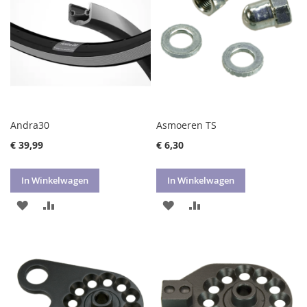
Andra30
Asmoeren TS
€ 39,99
€ 6,30
In Winkelwagen
In Winkelwagen
VOEG
TOEVOEGEN
VOEG
TOEVOEGEN
TOE
OM
TOE
OM
AAN
TE
AAN
TE
VERLANGLIJST
VERGELIJKEN
VERLANGLIJST
VERGELIJKEN