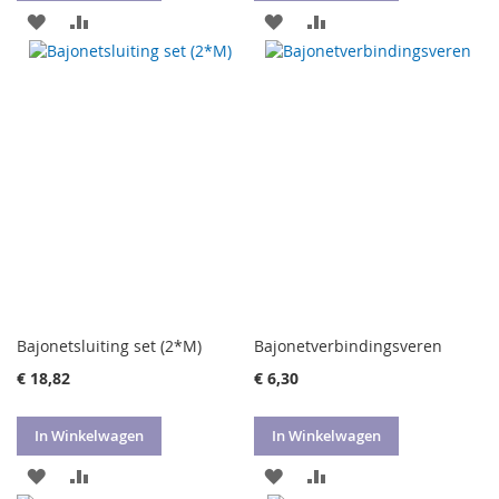
VOEG
TOEVOEGEN
VOEG
TOEVOEGEN
TOE
OM
TOE
OM
AAN
TE
AAN
TE
VERLANGLIJST
VERGELIJKEN
VERLANGLIJST
VERGELIJKEN
Bajonetsluiting set (2*M)
Bajonetverbindingsveren
€ 18,82
€ 6,30
In Winkelwagen
In Winkelwagen
VOEG
TOEVOEGEN
VOEG
TOEVOEGEN