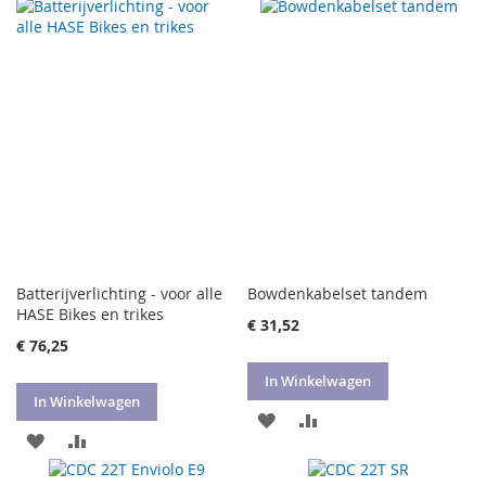
TOE
OM
TOE
OM
AAN
TE
AAN
TE
VERLANGLIJST
VERGELIJKEN
VERLANGLIJST
VERGELIJKEN
Batterijverlichting - voor alle
Bowdenkabelset tandem
HASE Bikes en trikes
€ 31,52
€ 76,25
In Winkelwagen
In Winkelwagen
VOEG
TOEVOEGEN
VOEG
TOEVOEGEN
TOE
OM
TOE
OM