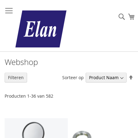
Sear
W
Webshop
V
Sorteer op
Filteren
h
na
la
Producten
1
-
36
van
582
so