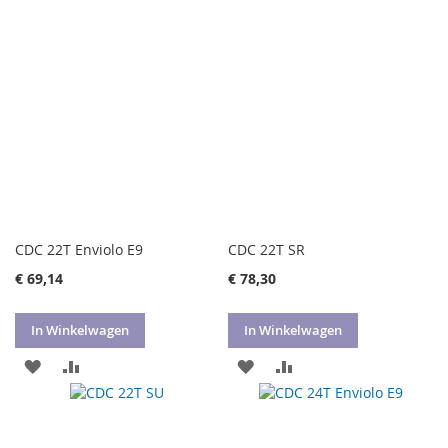
AAN
TE
AAN
TE
VERLANGLIJST
VERGELIJKEN
VERLANGLIJST
VERGELIJKEN
CDC 22T Enviolo E9
CDC 22T SR
€ 69,14
€ 78,30
In Winkelwagen
In Winkelwagen
VOEG
TOEVOEGEN
VOEG
TOEVOEGEN
TOE
OM
TOE
OM
AAN
TE
AAN
TE