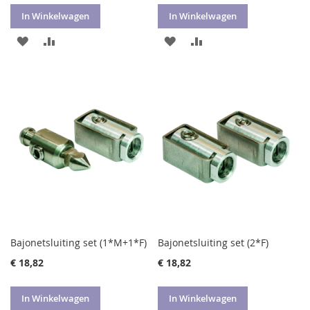
In Winkelwagen
In Winkelwagen
VOEG
TOEVOEGEN
VOEG
TOEVOEGEN
TOE
OM
TOE
OM
AAN
TE
AAN
TE
VERLANGLIJST
VERGELIJKEN
VERLANGLIJST
VERGELIJKEN
Bajonetsluiting set (1*M+1*F)
Bajonetsluiting set (2*F)
€ 18,82
€ 18,82
In Winkelwagen
In Winkelwagen