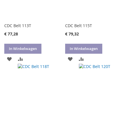
CDC Belt 113T
CDC Belt 115T
€ 77,28
€ 79,32
In Winkelwagen
In Winkelwagen
VOEG
TOEVOEGEN
VOEG
TOEVOEGEN
TOE
OM
TOE
OM
AAN
TE
AAN
TE
VERLANGLIJST
VERGELIJKEN
VERLANGLIJST
VERGELIJKEN