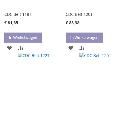
CDC Belt 118T
CDC Belt 120T
€ 81,35
€ 83,38
In Winkelwagen
In Winkelwagen
VOEG
TOEVOEGEN
VOEG
TOEVOEGEN
TOE
OM
TOE
OM
AAN
TE
AAN
TE
VERLANGLIJST
VERGELIJKEN
VERLANGLIJST
VERGELIJKEN