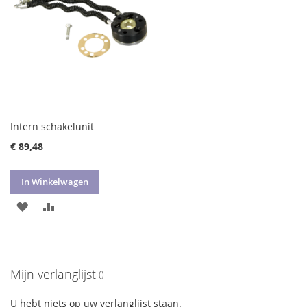
Intern schakelunit
€ 89,48
In Winkelwagen
VOEG
TOEVOEGEN
TOE
OM
AAN
TE
Mijn verlanglijst
VERLANGLIJST
VERGELIJKEN
U hebt niets op uw verlanglijst staan.