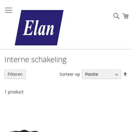
Sear
W
Interne schakeling
V
Sorteer op
Filteren
h
na
la
1
product
so