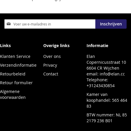
Abonneer
Inschrijven
u
op
onze
nieuwsbrief
Links
Overige links
Informatie
Klanten Service
Over ons
Elan
Copernicusstraat 10
Verzendinformatie
Privacy
6604 CR Wijchen
Retourbeleid
Contact
email:
info@elan.cc
Telephone:
Retour formulier
+31243430854
Algemene
Kamer van
voorwaarden
koophandel: 565 464
83
BTW nummer: NL 85
2179 236 B01