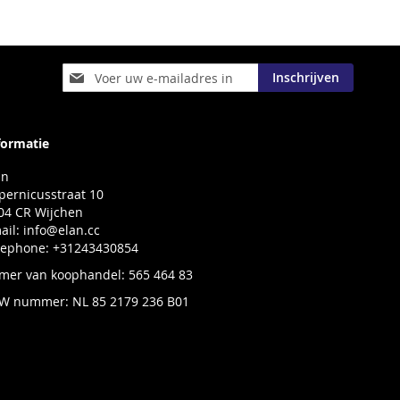
Abonneer
Inschrijven
u
op
onze
nieuwsbrief
formatie
an
pernicusstraat 10
04 CR Wijchen
ail:
info@elan.cc
lephone: +31243430854
mer van koophandel: 565 464 83
W nummer: NL 85 2179 236 B01