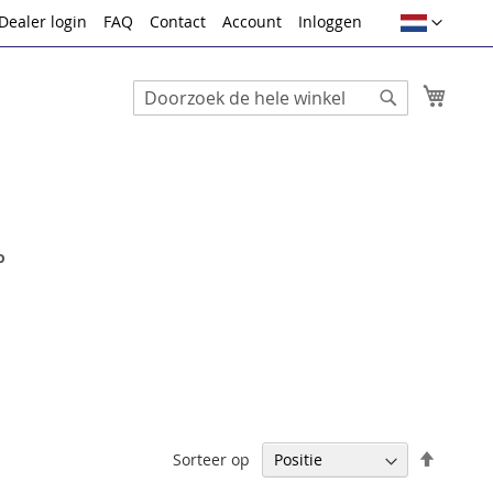
Taal
Dealer login
FAQ
Contact
Account
Inloggen
Winke
Search
Search
o
Van
Sorteer op
hoog