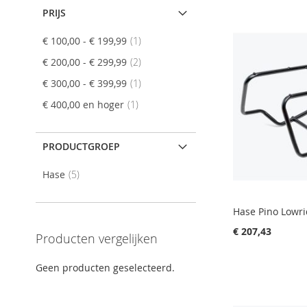
PRIJS
product
€ 100,00
-
€ 199,99
1
product
€ 200,00
-
€ 299,99
2
product
€ 300,00
-
€ 399,99
1
product
€ 400,00
en hoger
1
PRODUCTGROEP
product
Hase
5
Hase Pino Lowri
€ 207,43
Producten vergelijken
In Winkelwagen
In Winkelwagen
Geen producten geselecteerd.
In Winkelwagen
In Winkelwagen
VOEG
VOEG
VOEG
VOEG
TOE
TOEVOEGEN
TOE
TOEVOEGEN