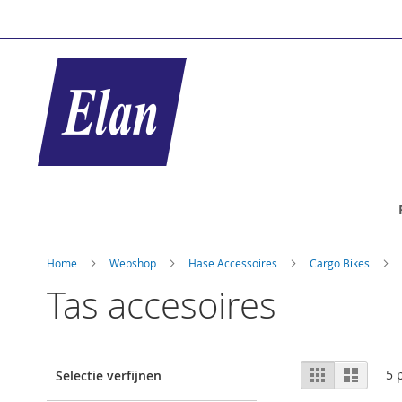
Ga
naar
de
inhoud
Home
Webshop
Hase Accessoires
Cargo Bikes
Tas accesoires
Tonen
Foto-
Lijst
5
p
Selectie verfijnen
tabel
als