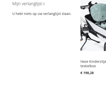
Mijn verlanglijst
TOE
TOEVOEGEN
TOE
TOEVOEGEN
AAN
OM
AAN
OM
AAN
OM
AAN
OM
U hebt niets op uw verlanglijst staan.
VERLANGLIJST
TE
VERLANGLIJST
TE
VERLANGLIJST
TE
VERLANGLIJST
TE
VERGELIJKEN
VERGELIJKEN
VERGELIJKEN
VERGELIJKEN
Hase Kinderzitj
textielbox
€ 198,28
In Winkelwagen
VOEG
TOE
TOEVOEGEN