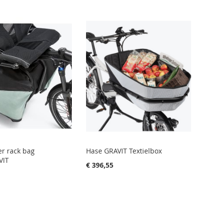
naar
laag
sortere
er rack bag
Hase GRAVIT Textielbox
VIT
€ 396,55