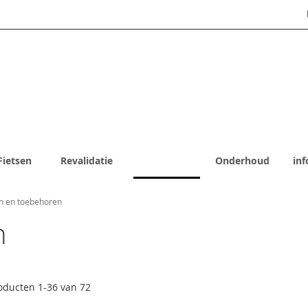
Fietsen
Revalidatie
Webshop
Onderhoud
inf
n en toebehoren
n
oducten
1
-
36
van
72