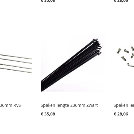
€ 35,08
€ 28,06
 236mm RVS
Spaken lengte 236mm Zwart
Spaken l
€ 35,08
€ 28,06