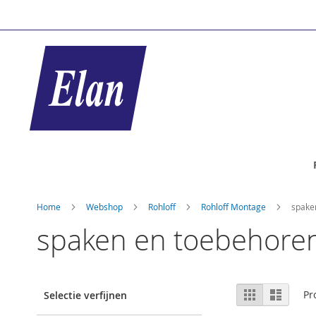
Ga
naar
de
inhoud
Home
Webshop
Rohloff
Rohloff Montage
spake
spaken en toebehore
Tonen
Foto-
Lijst
Pr
Selectie verfijnen
tabel
als