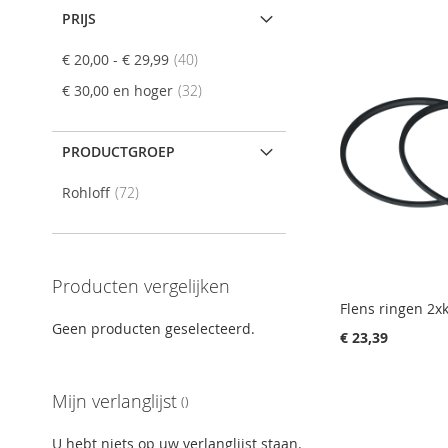
PRIJS
product
€ 20,00
-
€ 29,99
40
product
€ 30,00
en hoger
32
PRODUCTGROEP
product
Rohloff
72
Producten vergelijken
Flens ringen 2xk
Geen producten geselecteerd.
€ 23,39
In Winkelwagen
In Winkelwagen
In Winkelwagen
In Winkelwagen
Mijn verlanglijst
VOEG
VOEG
VOEG
VOEG
U hebt niets op uw verlanglijst staan.
TOE
TOEVOEGEN
TOE
TOEVOEGEN
TOE
TOEVOEGEN
TOE
TOEVOEGEN