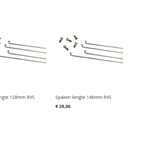
naar
laag
sortere
engte 128mm RVS
Spaken lengte 146mm RVS
€ 28,06