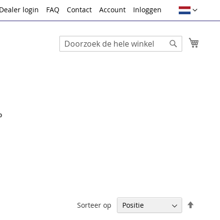
Taal
Dealer login
FAQ
Contact
Account
Inloggen
Winke
Search
Search
o
Van
Sorteer op
hoog