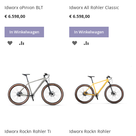
Idworx oPinion BLT
Idworx All Rohler Classic
€ 6.598,00
€ 6.598,00
In Winkelwagen
In Winkelwagen
VOEG
TOEVOEGEN
VOEG
TOEVOEGEN
TOE
OM
TOE
OM
AAN
TE
AAN
TE
VERLANGLIJST
VERGELIJKEN
VERLANGLIJST
VERGELIJKEN
Idworx Rockn Rohler Ti
Idworx Rockn Rohler