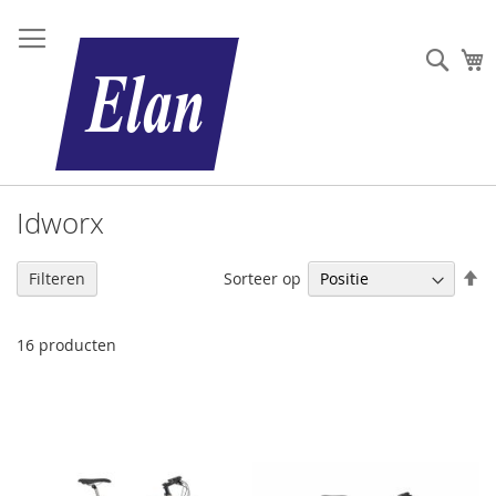
Sear
W
Idworx
V
Sorteer op
Filteren
h
na
la
16
producten
so