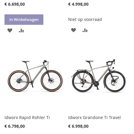
€ 6.698,00
€ 4.998,00
Niet op voorraad
In Winkelwagen
VOEG
TOEVOEGEN
VOEG
TOEVOEGEN
TOE
OM
TOE
OM
AAN
TE
AAN
TE
VERLANGLIJST
VERGELIJKEN
VERLANGLIJST
VERGELIJKEN
Idworx Rapid Rohler Ti
Idworx Grandone Ti Travel
€ 6.798,00
€ 6.998,00