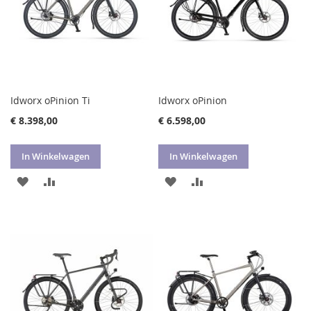
Idworx oPinion Ti
Idworx oPinion
€ 8.398,00
€ 6.598,00
In Winkelwagen
In Winkelwagen
VOEG
TOEVOEGEN
VOEG
TOEVOEGEN
TOE
OM
TOE
OM
AAN
TE
AAN
TE
VERLANGLIJST
VERGELIJKEN
VERLANGLIJST
VERGELIJKEN