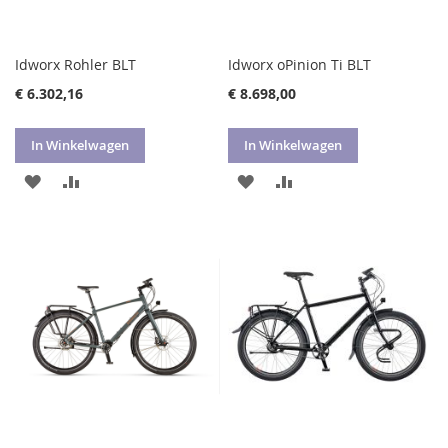
Idworx Rohler BLT
Idworx oPinion Ti BLT
€ 6.302,16
€ 8.698,00
In Winkelwagen
In Winkelwagen
VOEG
TOEVOEGEN
VOEG
TOEVOEGEN
TOE
OM
TOE
OM
AAN
TE
AAN
TE
VERLANGLIJST
VERGELIJKEN
VERLANGLIJST
VERGELIJKEN