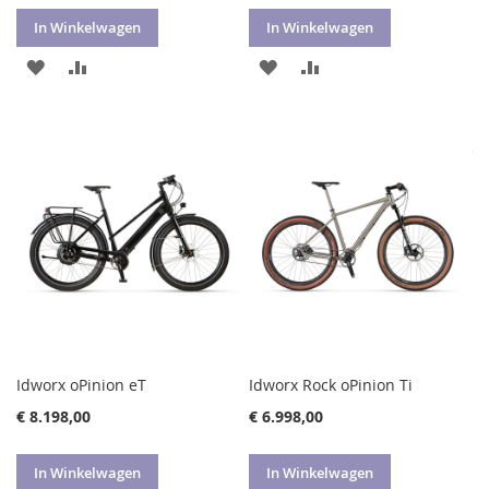
In Winkelwagen
In Winkelwagen
VOEG
TOEVOEGEN
VOEG
TOEVOEGEN
TOE
OM
TOE
OM
AAN
TE
AAN
TE
VERLANGLIJST
VERGELIJKEN
VERLANGLIJST
VERGELIJKEN
Idworx oPinion eT
Idworx Rock oPinion Ti
€ 8.198,00
€ 6.998,00
In Winkelwagen
In Winkelwagen