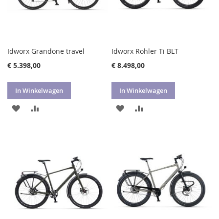
Idworx Grandone travel
Idworx Rohler Ti BLT
€ 5.398,00
€ 8.498,00
In Winkelwagen
In Winkelwagen
VOEG
TOEVOEGEN
VOEG
TOEVOEGEN
TOE
OM
TOE
OM
AAN
TE
AAN
TE
VERLANGLIJST
VERGELIJKEN
VERLANGLIJST
VERGELIJKEN