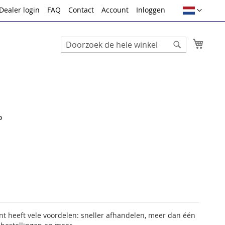
Taal
Dealer login
FAQ
Contact
Account
Inloggen
Winke
Search
Search
o
 heeft vele voordelen: sneller afhandelen, meer dan één