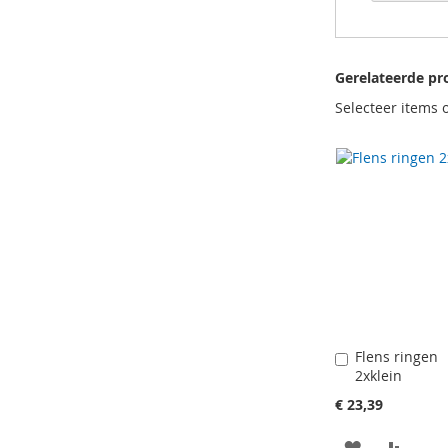
Gerelateerde pr
Selecteer items 
Flens ringen
In
2xklein
Winkelwagen
€ 23,39
VOEG
TOEV