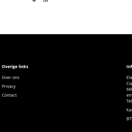
TOE
OM
AAN
TE
ST
LIJKEN
VERLANGLIJST
VERGELIJKEN
Overige links
In
Over ons
El
Co
Privacy
66
Contact
em
Te
Ka
BT