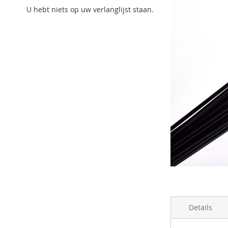
U hebt niets op uw verlanglijst staan.
Ga
naar
het
begin
Details
van
de