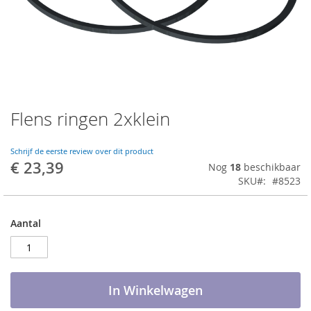
Flens ringen 2xklein
Ga
naar
het
Schrijf de eerste review over dit product
begin
€ 23,39
Nog
18
beschikbaar
van
SKU
#8523
de
afbeeldingen-
gallerij
Aantal
In Winkelwagen