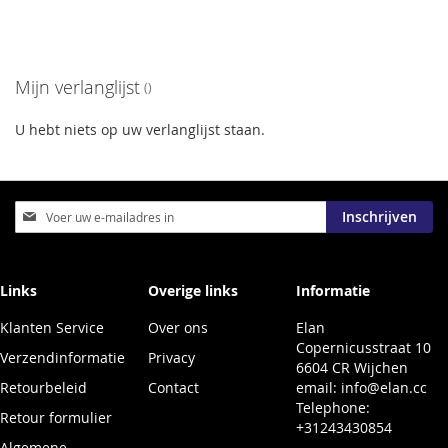
Mijn verlanglijst
U hebt niets op uw verlanglijst staan.
Abonneer
Inschrijven
u
op
onze
nieuwsbrief
Links
Overige links
Informatie
Klanten Service
Over ons
Elan
Copernicusstraat 10
Verzendinformatie
Privacy
6604 CR Wijchen
Retourbeleid
Contact
email:
info@elan.cc
Telephone:
Retour formulier
+31243430854
Algemene