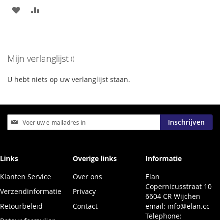
VOEG
TOEVOEGEN
TOE
OM
AAN
TE
Mijn verlanglijst
VERLANGLIJST
VERGELIJKEN
U hebt niets op uw verlanglijst staan.
Abonneer
Inschrijven
u
op
onze
nieuwsbrief
Links
Overige links
Informatie
Klanten Service
Over ons
Elan
Copernicusstraat 10
Verzendinformatie
Privacy
6604 CR Wijchen
Retourbeleid
Contact
email:
info@elan.cc
Telephone: