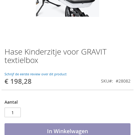
Hase Kinderzitje voor GRAVIT
Ga
naar
textielbox
het
begin
van
Schrijf de eerste review over dit product
€ 198,28
de
SKU
#28082
afbeeldingen-
gallerij
Aantal
In Winkelwagen