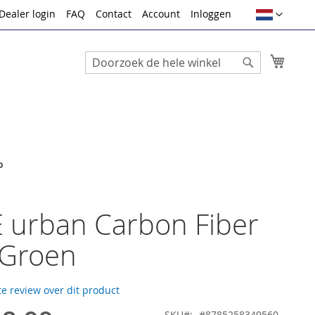
Taal
Dealer login
FAQ
Contact
Account
Inloggen
Winke
Search
Search
o
 urban Carbon Fiber
 Groen
te review over dit product
SKU
#8785258349560