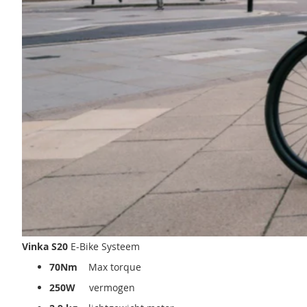
Vinka S20
E-Bike Systeem
70Nm
Max torque
250W
vermogen