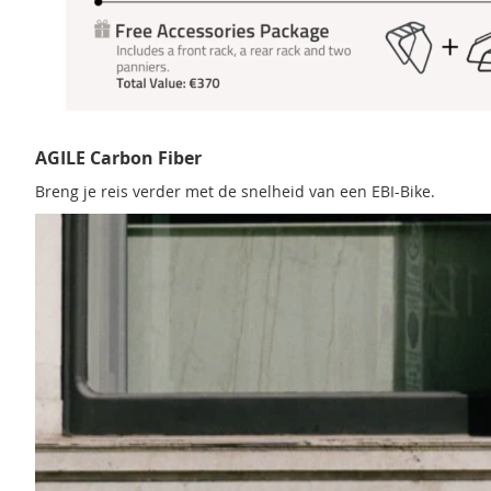
Ga
naar
AGILE Carbon Fiber
het
begin
Breng je reis verder met de snelheid van een EBI-Bike.
van
de
afbeeldingen-
gallerij