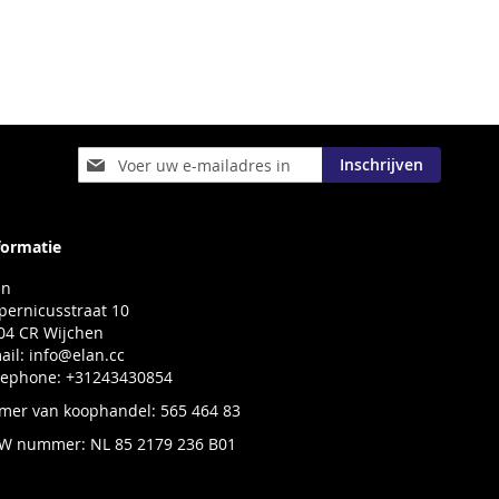
Abonneer
Inschrijven
u
op
onze
nieuwsbrief
formatie
an
pernicusstraat 10
04 CR Wijchen
ail:
info@elan.cc
lephone: +31243430854
mer van koophandel: 565 464 83
W nummer: NL 85 2179 236 B01