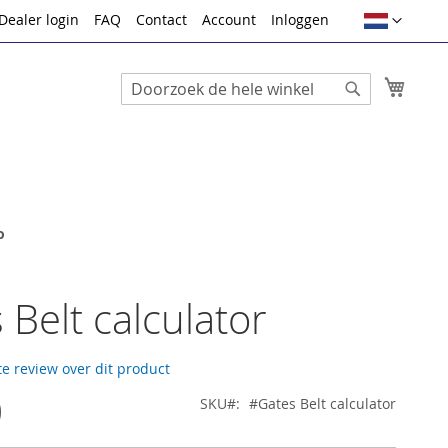
Taal
Dealer login
FAQ
Contact
Account
Inloggen
Winke
Search
Search
o
 Belt calculator
te review over dit product
0
SKU
#Gates Belt calculator