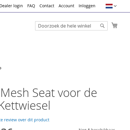
Taal
Dealer login
FAQ
Contact
Account
Inloggen
Winke
Search
Search
o
Mesh Seat voor de
Kettwiesel
te review over dit product
Nog
1
beschikbaar