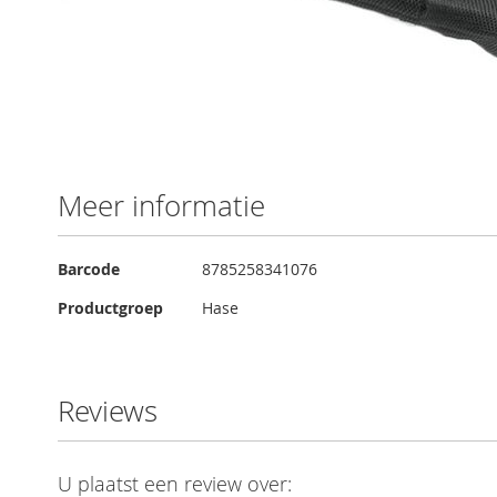
Ga
naar
het
begin
Meer informatie
van
de
afbeeldingen-
Meer
Barcode
8785258341076
gallerij
informatie
Productgroep
Hase
Reviews
U plaatst een review over: