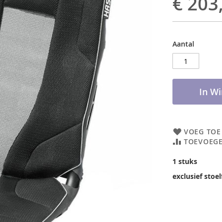
€ 203
Aantal
In W
VOEG TOE
TOEVOEGE
1 stuks
exclusief stoe