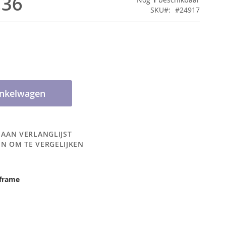
,36
SKU
#24917
inkelwagen
 AAN VERLANGLIJST
N OM TE VERGELIJKEN
lframe