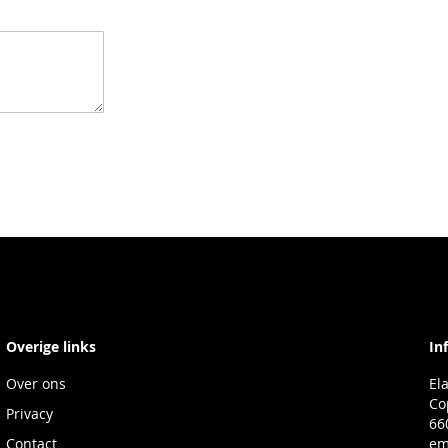
Overige links
In
Over ons
El
Co
Privacy
66
Contact
em