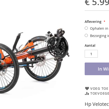
€ 5.9
Aflevering
Ophalen in
Bezorging i
Aantal
In W
VOEG TOE
TOEVOEGE
Hp Velotec