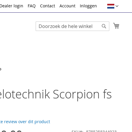
Taal
Dealer login
FAQ
Contact
Account
Inloggen
Winke
Search
Search
o
lotechnik Scorpion fs
te review over dit product
SKU
8785258344923