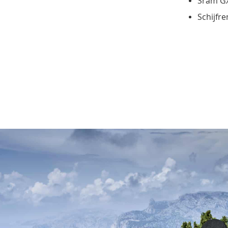
Sram GX
Schijf