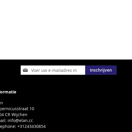
Abonneer
Inschrijven
u
op
onze
nieuwsbrief
formatie
an
pernicusstraat 10
04 CR Wijchen
ail:
info@elan.cc
lephone: +31243430854