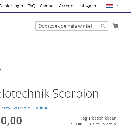
Taal
Dealer login
FAQ
Contact
Account
Inloggen
Winke
Search
Search
o
lotechnik Scorpion
te review over dit product
90,00
Nog
1
beschikbaar
SKU
8785258344596