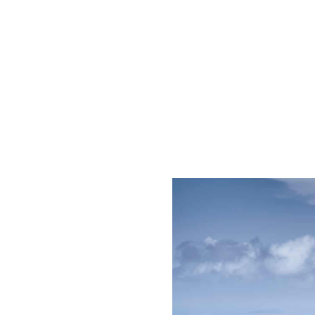
Ga
naar
het
begin
van
de
afbeeldingen-
gallerij