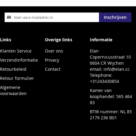
Abonneer
Inschrijven
u
op
onze
nieuwsbrief
Links
Overige links
Informatie
Klanten Service
Over ons
Elan
Copernicusstraat 10
Verzendinformatie
Privacy
6604 CR Wijchen
Retourbeleid
Contact
email:
info@elan.cc
Telephone:
Retour formulier
+31243430854
Algemene
Kamer van
voorwaarden
koophandel: 565 464
83
BTW nummer: NL 85
2179 236 B01