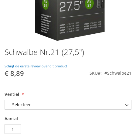
Schwalbe Nr.21 (27,5")
Ga
naar
het
Schrijf de eerste review over dit product
begin
€ 8,89
SKU
#Schwalbe21
van
de
afbeeldingen-
gallerij
Ventiel
Aantal