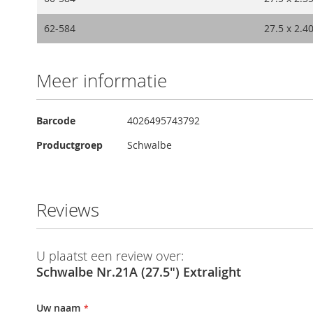
62-584
27.5 x 2.4
Meer informatie
Meer
Barcode
4026495743792
informatie
Productgroep
Schwalbe
Reviews
U plaatst een review over:
Schwalbe Nr.21A (27.5") Extralight
Uw naam