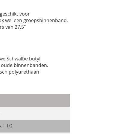
geschikt voor
k wel een groepsbinnenband.
rs van 27,5"
uwe Schwalbe butyl
e oude binnenbanden.
isch polyurethaan
0
x 1 1/2