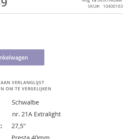
89
SKU
10400163
inkelwagen
 AAN VERLANGLIJST
N OM TE VERGELIJKEN
chwalbe
 :
nr. 21A Extralight
:
27,5"
resta 40mm