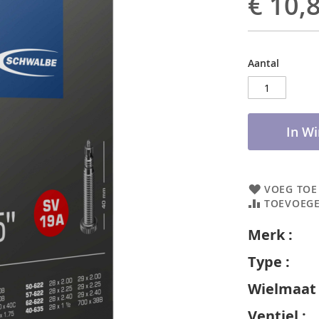
€ 10,
Aantal
In W
VOEG TOE
TOEVOEGE
Merk :
S
Type
Wielmaat 
Ventiel :
P