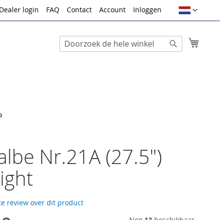
Taal
Dealer login
FAQ
Contact
Account
Inloggen
Winke
Search
Search
o
lbe Nr.21A (27.5")
light
te review over dit product
Nog
13
beschikbaar