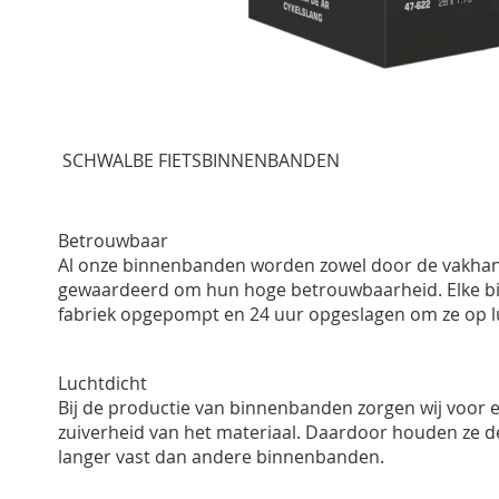
Ga
naar
SCHWALBE FIETSBINNENBANDEN
het
begin
van
de
Betrouwbaar
afbeeldingen-
Al onze binnenbanden worden zowel door de vakhand
gallerij
gewaardeerd om hun hoge betrouwbaarheid. Elke b
fabriek opgepompt en 24 uur opgeslagen om ze op l
Luchtdicht
Bij de productie van binnenbanden zorgen wij voor 
zuiverheid van het materiaal. Daardoor houden ze de
langer vast dan andere binnenbanden.