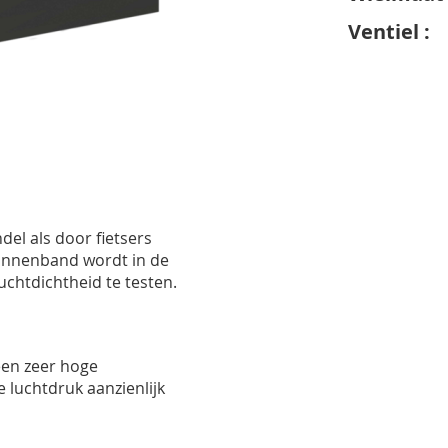
Ventiel :
P
el als door fietsers
innenband wordt in de
uchtdichtheid te
testen.
een zeer hoge
 luchtdruk aanzienlijk