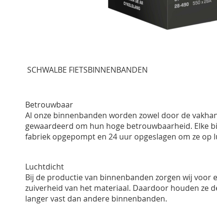
Ga
naar
SCHWALBE FIETSBINNENBANDEN
het
begin
van
de
Betrouwbaar
afbeeldingen-
Al onze binnenbanden worden zowel door de vakhand
gallerij
gewaardeerd om hun hoge betrouwbaarheid. Elke b
fabriek opgepompt en 24 uur opgeslagen om ze op l
Luchtdicht
Bij de productie van binnenbanden zorgen wij voor 
zuiverheid van het materiaal. Daardoor houden ze de
langer vast dan andere binnenbanden.