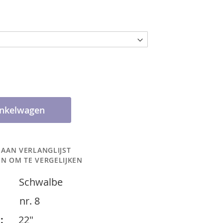
inkelwagen
 AAN VERLANGLIJST
N OM TE VERGELIJKEN
chwalbe
 :
nr. 8
:
22
"