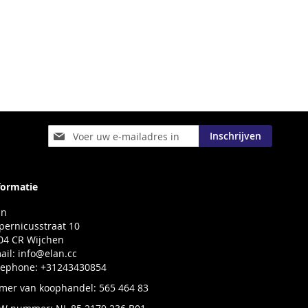
Abonneer
Inschrijven
u
op
onze
nieuwsbrief
formatie
an
pernicusstraat 10
04 CR Wijchen
ail:
info@elan.cc
lephone: +31243430854
mer van koophandel: 565 464 83