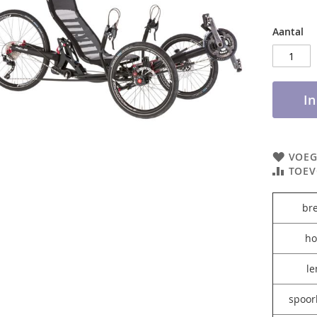
Aantal
I
VOEG
TOEV
br
ho
le
spoor