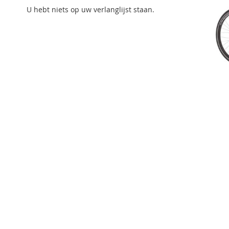
U hebt niets op uw verlanglijst staan.
Ga
naar
het
begin
van
de