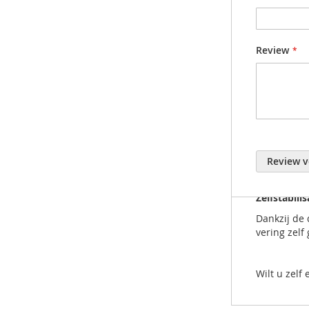
Titanium k
Review
Door het ge
oplossingen
40 mm vee
De dwars g
stop.
Weinig on
Review v
Het gebrui
eenvoudige
Zelfstabilis
Dankzij de 
vering zelf
Wilt u zel