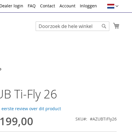
Taal
Dealer login
FAQ
Contact
Account
Inloggen
Winke
Search
Search
o
B Ti-Fly 26
e eerste review over dit product
.199,00
SKU
#AZUBTiFly26