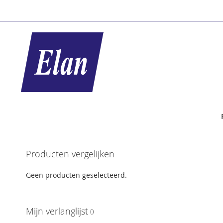
Ga
naar
de
inhoud
Ga
Producten vergelijken
naar
het
Geen producten geselecteerd.
einde
van
de
Mijn verlanglijst
afbeeldingen-
gallerij