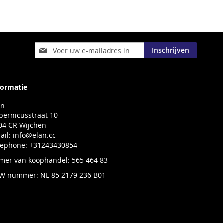
Abonneer
Inschrijven
u
op
onze
nieuwsbrief
formatie
an
pernicusstraat 10
04 CR Wijchen
ail:
info@elan.cc
lephone: +31243430854
mer van koophandel: 565 464 83
W nummer: NL 85 2179 236 B01