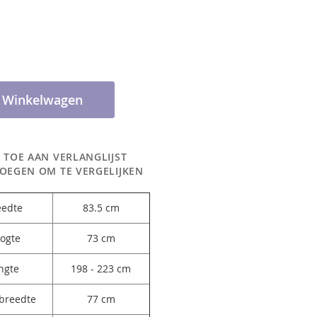
n Winkelwagen
 TOE AAN VERLANGLIJST
OEGEN OM TE VERGELIJKEN
eedte
83.5 cm
ogte
73 cm
ngte
198 - 223 cm
breedte
77 cm