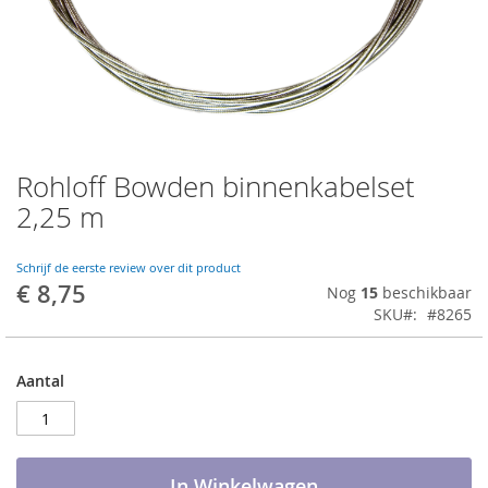
Rohloff Bowden binnenkabelset
Ga
naar
2,25 m
het
begin
van
Schrijf de eerste review over dit product
€ 8,75
de
Nog
15
beschikbaar
afbeeldingen-
SKU
#8265
gallerij
Aantal
In Winkelwagen