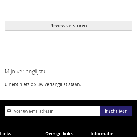
Review versturen
Mijn verlanglijst
U hebt niets op uw verlanglijst staan.
Abonneer
Inschrijven
u
op
onze
nieuwsbrief
Links
Overige links
Informatie