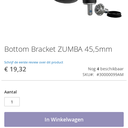
Bottom Bracket ZUMBA 45,5mm
Ga
naar
het
Schrijf de eerste review over dit product
begin
€ 19,32
Nog
4
beschikbaar
van
SKU
#30000099AM
de
afbeeldingen-
gallerij
Aantal
In Winkelwagen