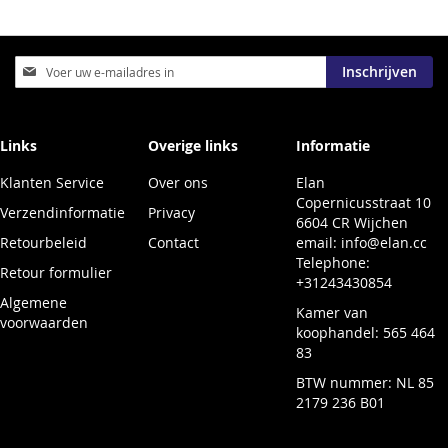
Abonneer
Inschrijven
u
op
onze
nieuwsbrief
Links
Overige links
Informatie
Klanten Service
Over ons
Elan
Copernicusstraat 10
Verzendinformatie
Privacy
6604 CR Wijchen
Retourbeleid
Contact
email:
info@elan.cc
Telephone:
Retour formulier
+31243430854
Algemene
Kamer van
voorwaarden
koophandel: 565 464
83
BTW nummer: NL 85
2179 236 B01