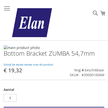
Sear
W
Ga
Bottom Bracket ZUMBA 54,7mm
naar
Ga
het
naar
einde
het
Schrijf de eerste review over dit product
van
begin
€ 19,32
Nog
4
beschikbaar
de
van
SKU
#30000100AM
afbeeldingen-
de
gallerij
afbeeldingen-
gallerij
Aantal