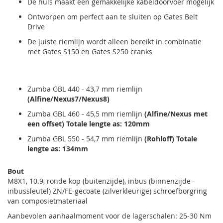
De huls maakt een gemakkelijke kabeldoorvoer mogelijk
Ontworpen om perfect aan te sluiten op Gates Belt
Drive
De juiste riemlijn wordt alleen bereikt in combinatie
met Gates S150 en Gates S250 cranks
Zumba GBL 440 - 43,7 mm riemlijn
(Alfine/Nexus7/Nexus8)
Zumba GBL 460 - 45,5 mm riemlijn
(Alfine/Nexus met
een offset) Totale lengte as: 120mm
Zumba GBL 550 - 54,7 mm riemlijn
(Rohloff) Totale
lengte as: 134mm
Bout
M8X1, 10.9, ronde kop (buitenzijde), inbus (binnenzijde -
inbussleutel) ZN/FE-gecoate (zilverkleurige) schroefborgring
van composietmateriaal
Aanbevolen aanhaalmoment voor de lagerschalen: 25-30 Nm