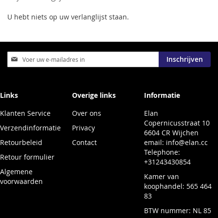
U hebt niets op uw verlanglijst staan.
Abonneer
Inschrijven
u
op
onze
nieuwsbrief
Links
Overige links
Informatie
Klanten Service
Over ons
Elan
Copernicusstraat 10
Verzendinformatie
Privacy
6604 CR Wijchen
Retourbeleid
Contact
email:
info@elan.cc
Telephone:
Retour formulier
+31243430854
Algemene
Kamer van
voorwaarden
koophandel: 565 464
83
BTW nummer: NL 85