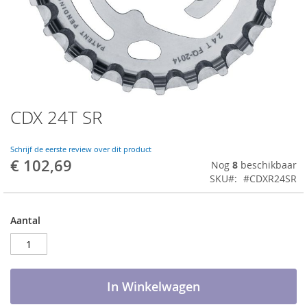
CDX 24T SR
Ga
naar
het
Schrijf de eerste review over dit product
begin
€ 102,69
Nog
8
beschikbaar
van
SKU
#CDXR24SR
de
afbeeldingen-
gallerij
Aantal
In Winkelwagen