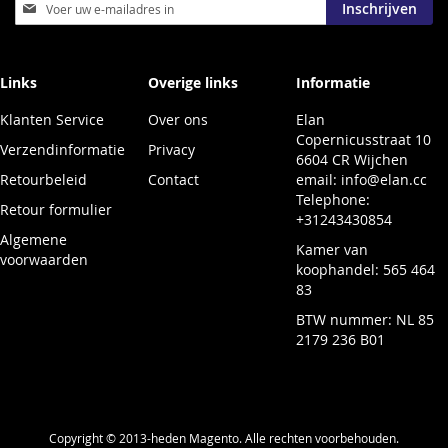
Abonneer
Inschrijven
u
op
onze
nieuwsbrief
Links
Overige links
Informatie
Klanten Service
Over ons
Elan
Copernicusstraat 10
Verzendinformatie
Privacy
6604 CR Wijchen
Retourbeleid
Contact
email:
info@elan.cc
Telephone:
Retour formulier
+31243430854
Algemene
Kamer van
voorwaarden
koophandel: 565 464
83
BTW nummer: NL 85
2179 236 B01
Copyright © 2013-heden Magento. Alle rechten voorbehouden.