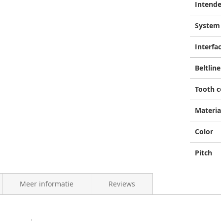
Intende
System
Interfa
Beltline
Tooth 
Materia
Color
Pitch
Meer informatie
Reviews
informatie "CDX Achtertandwiel, Shimano N
4262428333955