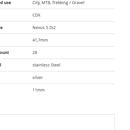
d use
City, MTB, Trekking / Gravel
CDX
ce
Nexus 5 Di2
41,7mm
count
28
l
stainless Steel
silver
11mm
exus 5 Gemechaniseerde Naaf"