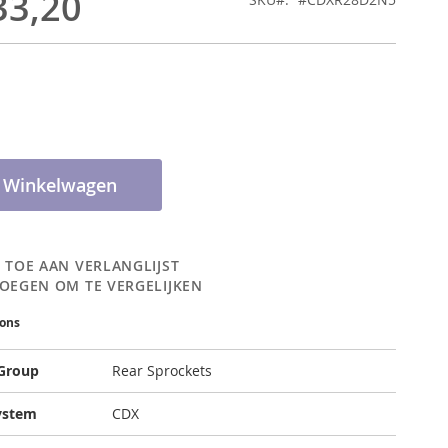
33,20
n Winkelwagen
 TOE AAN VERLANGLIJST
OEGEN OM TE VERGELIJKEN
ions
 Group
Rear Sprockets
ystem
CDX