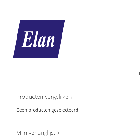
Ga
naar
de
inhoud
Ga
Producten vergelijken
naar
het
Geen producten geselecteerd.
einde
van
de
Mijn verlanglijst
afbeeldingen-
gallerij