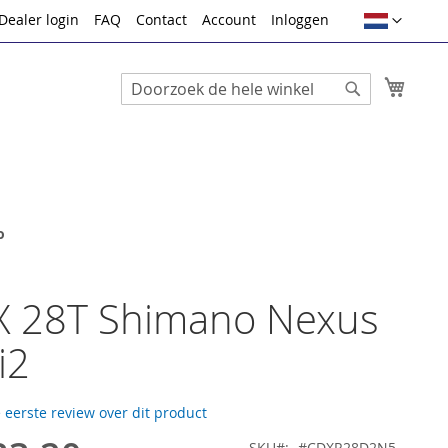
Taal
Dealer login
FAQ
Contact
Account
Inloggen
Winke
Search
Search
o
 28T Shimano Nexus
i2
e eerste review over dit product
SKU
#CDXR28D2N5