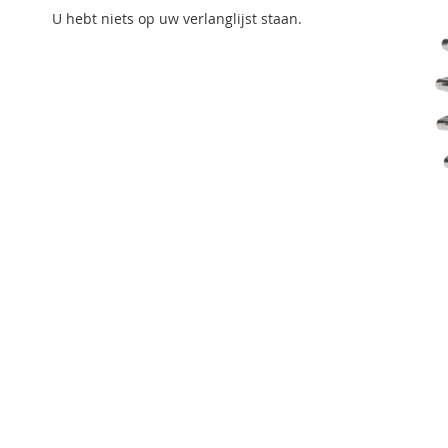
U hebt niets op uw verlanglijst staan.
Ga
naar
het
begin
van
de