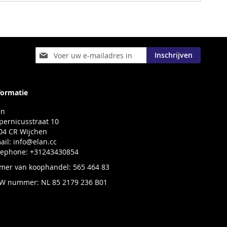
Abonneer
Inschrijven
u
op
onze
nieuwsbrief
formatie
an
pernicusstraat 10
04 CR Wijchen
ail:
info@elan.cc
lephone: +31243430854
mer van koophandel: 565 464 83
W nummer: NL 85 2179 236 B01