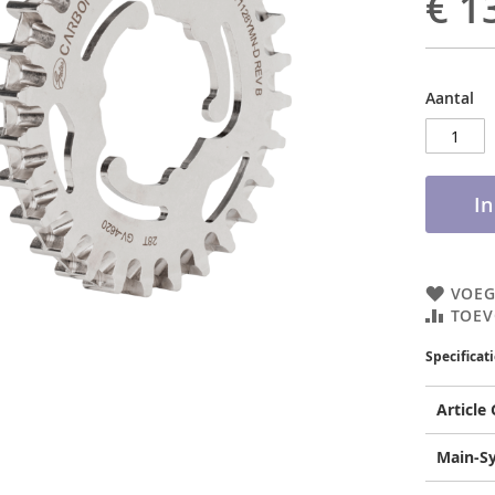
€ 1
Aantal
I
VOEG
TOEV
Specificat
Article
Main-S