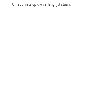
U hebt niets op uw verlanglijst staan.
Ga
naar
het
begin
van
de