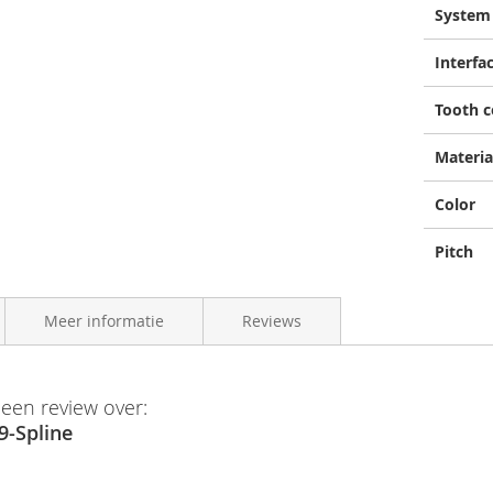
System
Interfa
Tooth 
Materia
Color
Pitch
Meer informatie
Reviews
formation "CDX Rear Sprocket, 39T, 9-Spline"
4262428338271
 een review over:
echnical dimensions see PDF.
9-Spline
oep
Gates
e note: 9 Spline sprockets are not compatible with Enviolo hubs.