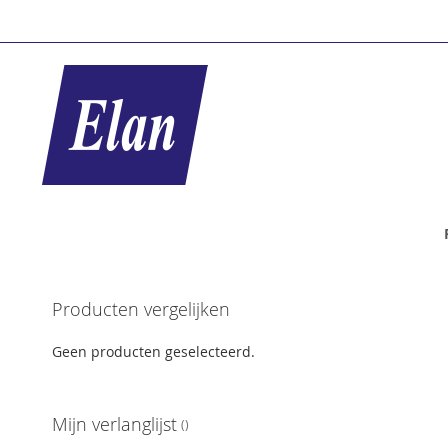
Ga
naar
de
inhoud
Ga
Producten vergelijken
naar
het
Geen producten geselecteerd.
einde
van
de
Mijn verlanglijst
afbeeldingen-
gallerij