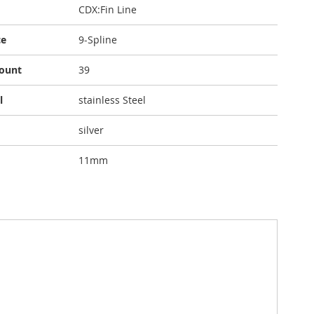
CDX:Fin Line
ce
9-Spline
count
39
l
stainless Steel
silver
11mm