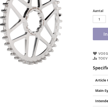
Aantal
I
VOEG
TOEV
Specifi
Article
Main-S
Intende