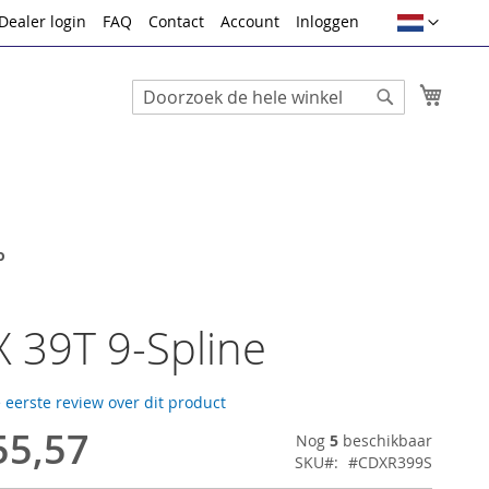
Taal
Dealer login
FAQ
Contact
Account
Inloggen
Winke
Search
Search
o
 39T 9-Spline
e eerste review over dit product
55,57
Nog
5
beschikbaar
SKU
#CDXR399S