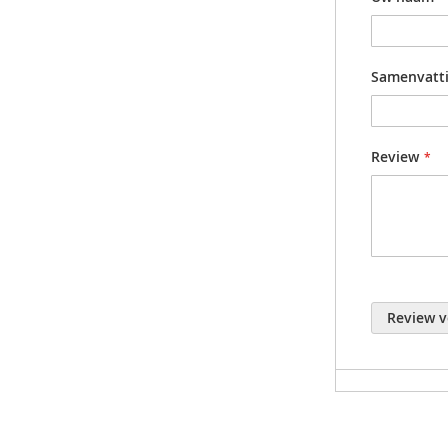
for u
belt 
with 
Samenvatt
parti
innov
desig
Review
ideal
open 
colle
weigh
Cente
Review v
11 m