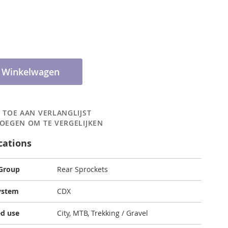
n Winkelwagen
 TOE AAN VERLANGLIJST
OEGEN OM TE VERGELIJKEN
cations
 Group
Rear Sprockets
ystem
CDX
d use
City, MTB, Trekking / Gravel