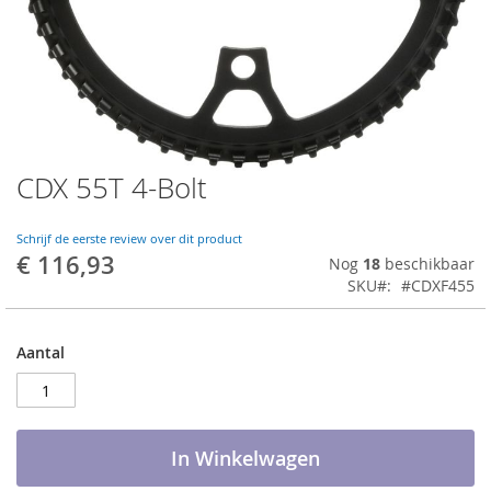
CDX 55T 4-Bolt
Ga
naar
het
Schrijf de eerste review over dit product
begin
€ 116,93
Nog
18
beschikbaar
van
SKU
#CDXF455
de
afbeeldingen-
gallerij
Aantal
In Winkelwagen