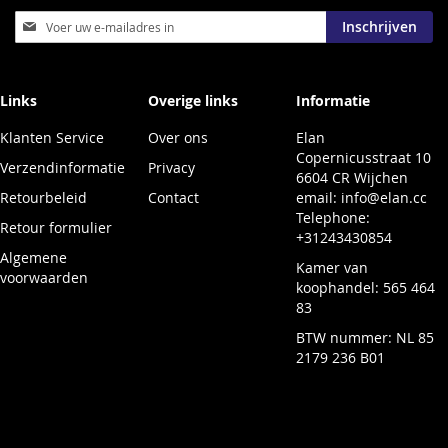
Abonneer
Inschrijven
u
op
onze
nieuwsbrief
Links
Overige links
Informatie
Klanten Service
Over ons
Elan
Copernicusstraat 10
Verzendinformatie
Privacy
6604 CR Wijchen
Retourbeleid
Contact
email:
info@elan.cc
Telephone:
Retour formulier
+31243430854
Algemene
Kamer van
voorwaarden
koophandel: 565 464
83
BTW nummer: NL 85
2179 236 B01