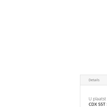
afbeeldingen-
gallerij
Details
Meer
Product in
Barcode
U plaatst
informatie
Gates CDX C
CDX 55T 
Productgr