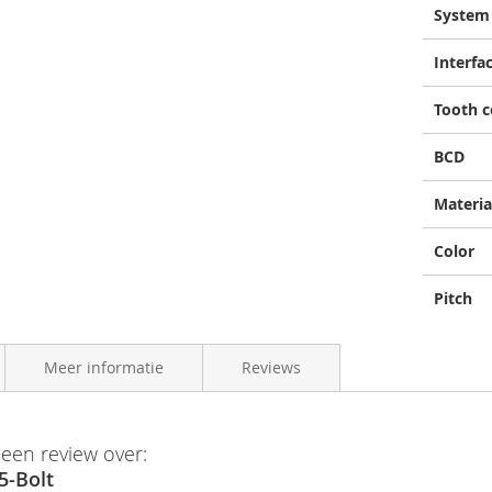
System
Interfa
Tooth 
BCD
Materia
Color
Pitch
Meer informatie
Reviews
formation "CDX Front Sprocket, 5-B, BCD-130
4262428333016
 een review over:
enter Track Sprocket Front – for 5 – arm cranks
5-Bolt
oep
Gates