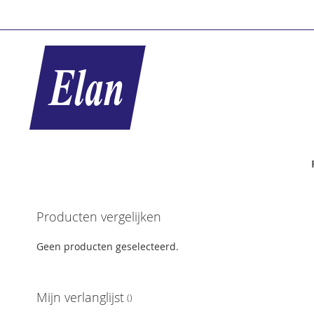
Ga
naar
de
inhoud
Ga
Producten vergelijken
naar
het
Geen producten geselecteerd.
einde
van
de
Mijn verlanglijst
afbeeldingen-
gallerij