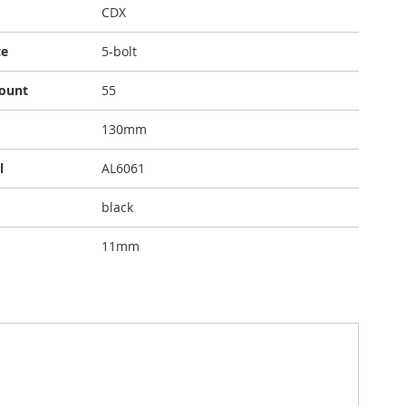
CDX
ce
5-bolt
count
55
130mm
l
AL6061
black
11mm