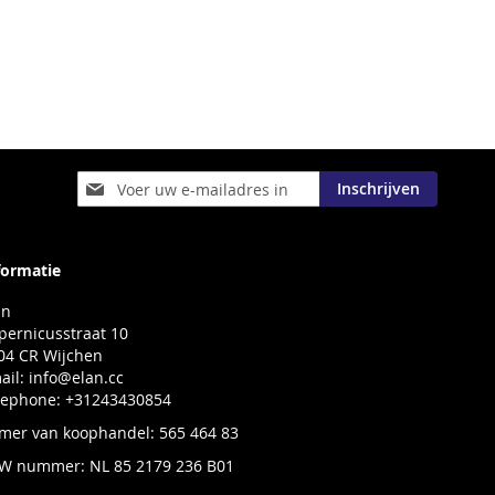
Abonneer
Inschrijven
u
op
onze
nieuwsbrief
formatie
an
pernicusstraat 10
04 CR Wijchen
ail:
info@elan.cc
lephone: +31243430854
mer van koophandel: 565 464 83
W nummer: NL 85 2179 236 B01