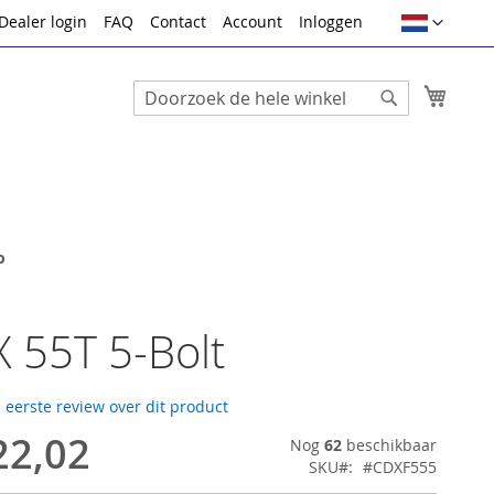
Taal
Dealer login
FAQ
Contact
Account
Inloggen
Winke
Search
Search
o
 55T 5-Bolt
e eerste review over dit product
22,02
Nog
62
beschikbaar
SKU
#CDXF555