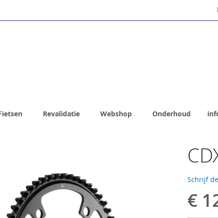
Fietsen
Revalidatie
Webshop
Onderhoud
inf
CDX
Schrijf d
€ 1