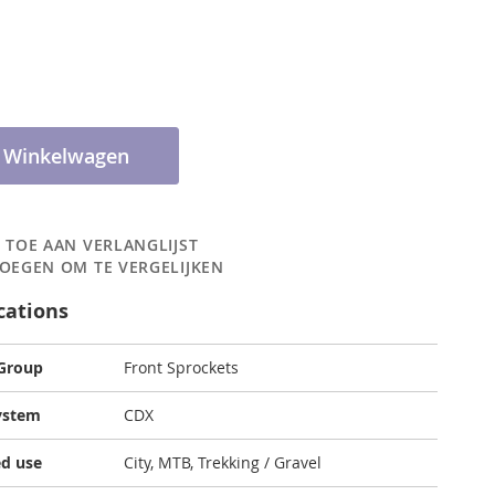
n Winkelwagen
 TOE AAN VERLANGLIJST
OEGEN OM TE VERGELIJKEN
cations
 Group
Front Sprockets
ystem
CDX
d use
City, MTB, Trekking / Gravel