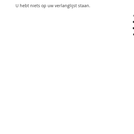
U hebt niets op uw verlanglijst staan.
Ga
naar
het
begin
van
de