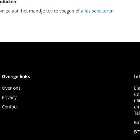
oducten
om ze aan het mandje toe te voegen of
alles selecteren
Overige links
In
Over ons
El
Co
Privacy
66
Contact
em
Te
Ka
BT