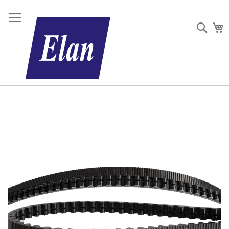
Sear
W
Ga
naar
het
einde
van
de
afbeeldingen-
gallerij