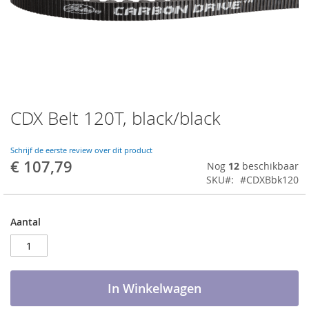
CDX Belt 120T, black/black
Ga
naar
het
Schrijf de eerste review over dit product
begin
€ 107,79
Nog
12
beschikbaar
van
SKU
#CDXBbk120
de
afbeeldingen-
gallerij
Aantal
In Winkelwagen