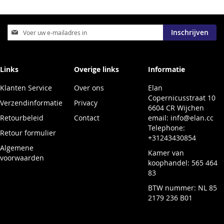
Abonneer
Inschrijven
u
op
onze
nieuwsbrief
Links
Overige links
Informatie
Klanten Service
Over ons
Elan
Copernicusstraat 10
Verzendinformatie
Privacy
6604 CR Wijchen
Retourbeleid
Contact
email:
info@elan.cc
Telephone:
Retour formulier
+31243430854
Algemene
Kamer van
voorwaarden
koophandel: 565 464
83
BTW nummer: NL 85
2179 236 B01