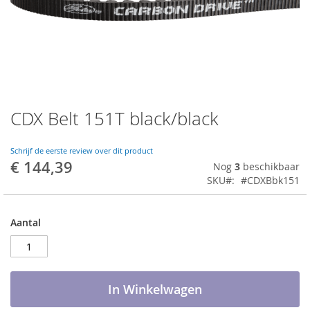
CDX Belt 151T black/black
Ga
naar
het
Schrijf de eerste review over dit product
begin
€ 144,39
Nog
3
beschikbaar
van
SKU
#CDXBbk151
de
afbeeldingen-
gallerij
Aantal
In Winkelwagen