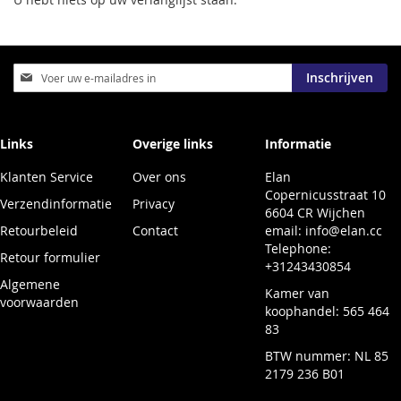
Abonneer
Inschrijven
u
op
onze
nieuwsbrief
Links
Overige links
Informatie
Klanten Service
Over ons
Elan
Copernicusstraat 10
Verzendinformatie
Privacy
6604 CR Wijchen
Retourbeleid
Contact
email:
info@elan.cc
Telephone:
Retour formulier
+31243430854
Algemene
Kamer van
voorwaarden
koophandel: 565 464
83
BTW nummer: NL 85
2179 236 B01