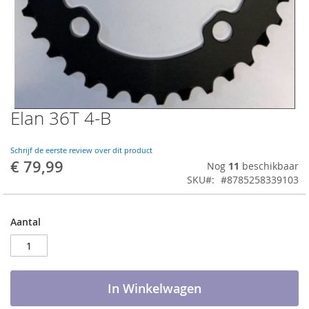
Elan 36T 4-B
Ga
naar
het
Schrijf de eerste review over dit product
begin
€ 79,99
Nog
11
beschikbaar
van
SKU
#8785258339103
de
afbeeldingen-
gallerij
Aantal
In Winkelwagen