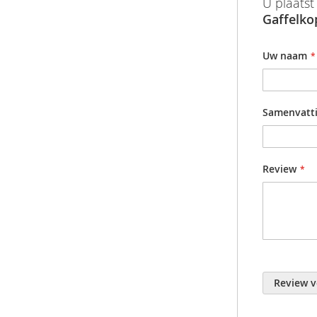
U plaatst
afbeeldingen-
informatie
draaimomen
Gaffelko
gallerij
Productgr
Uw naam
Samenvatt
Review
Review v