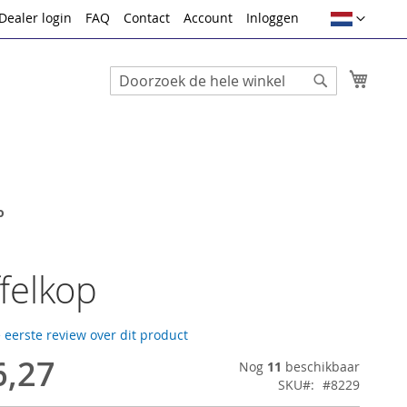
Taal
Dealer login
FAQ
Contact
Account
Inloggen
Winke
Search
Search
o
felkop
e eerste review over dit product
6,27
Nog
11
beschikbaar
SKU
#8229