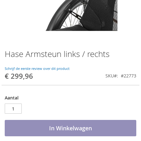
Hase Armsteun links / rechts
Ga
naar
het
Schrijf de eerste review over dit product
begin
€ 299,96
SKU
#22773
van
de
afbeeldingen-
gallerij
Aantal
In Winkelwagen