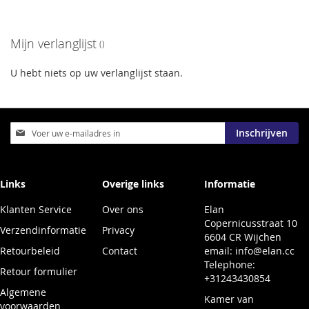
Mijn verlanglijst
U hebt niets op uw verlanglijst staan.
Abonneer
Inschrijven
u
op
onze
nieuwsbrief
Links
Overige links
Informatie
Klanten Service
Over ons
Elan
Copernicusstraat 10
Verzendinformatie
Privacy
6604 CR Wijchen
Retourbeleid
Contact
email:
info@elan.cc
Telephone:
Retour formulier
+31243430854
Algemene
Kamer van
voorwaarden