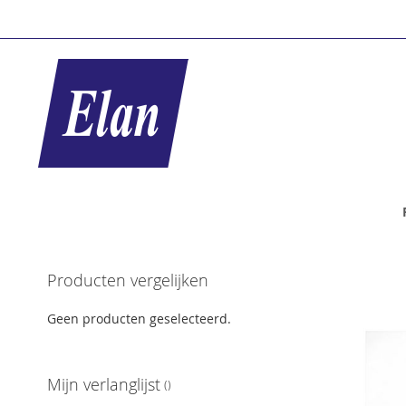
Ga
naar
de
inhoud
Ga
Producten vergelijken
naar
het
Geen producten geselecteerd.
einde
van
de
Mijn verlanglijst
afbeeldingen-
gallerij