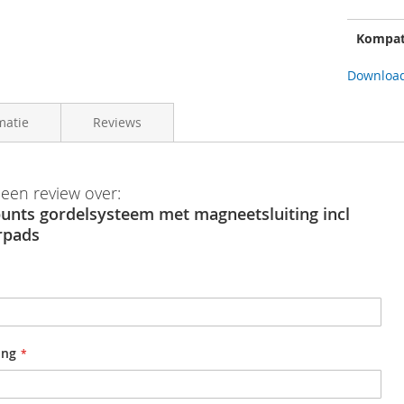
Kompat
Download
matie
Reviews
8785258341199
 een review over:
unts gordelsysteem met magneetsluiting incl
oep
Hase
rpads
ing