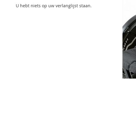
U hebt niets op uw verlanglijst staan.
Ga
naar
het
begin
van
de