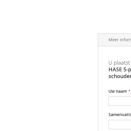
afbeeldingen-
gallerij
Meer infor
Meer
Barcode
U plaatst
informatie
HASE 5-p
Productgr
schoude
Uw naam
Samenvatt