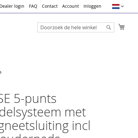
Taal
Dealer login
FAQ
Contact
Account
Inloggen
Winke
Search
Search
o
E 5-punts
delsysteem met
neetsluiting incl