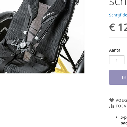
sc
Schrijf d
€ 1
Aantal
I
VOEG
TOEV
5-p
pad