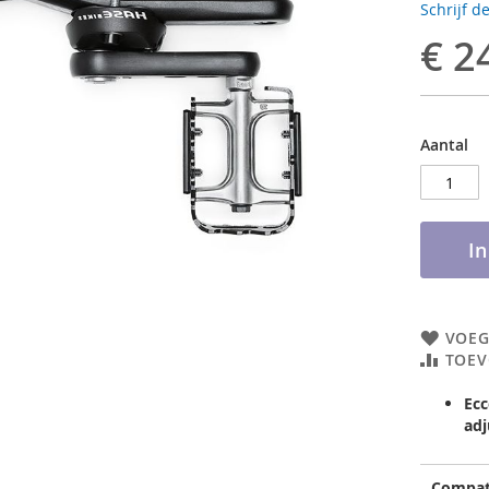
Schrijf d
€ 2
Aantal
I
VOEG
TOEV
Ecc
adj
Compat