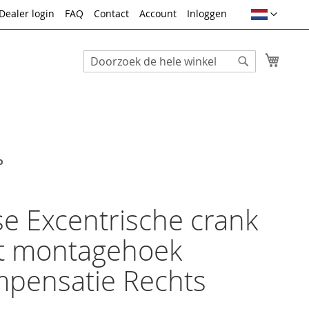
Taal
Dealer login
FAQ
Contact
Account
Inloggen
Winke
Search
Search
o
e Excentrische crank
t montagehoek
pensatie Rechts