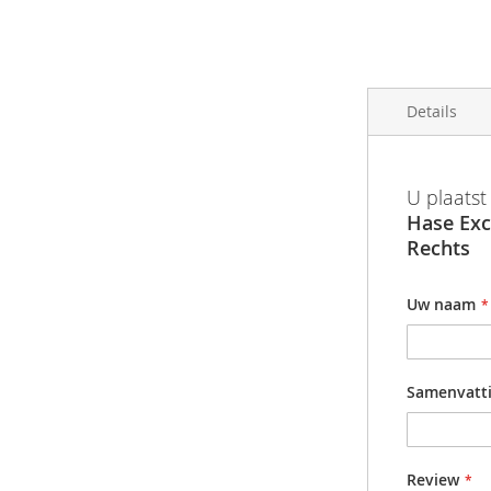
afbeeldingen-
gallerij
Details
Meer
The pedal c
Barcode
U plaatst
informatie
See video: (
Hase Exc
Productgr
Rechts
Uw naam
Samenvatt
Review