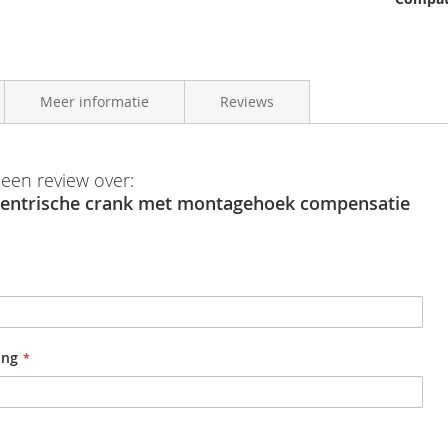
Meer informatie
Reviews
an help cyclists with very little knee and hip movement regain mobi
8785258340390
 een review over:
click here
)
entrische crank met montagehoek compensatie
oep
Hase
ing