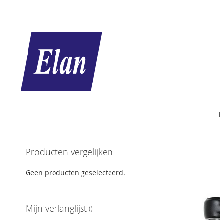
Ga
naar
de
inhoud
Ga
Producten vergelijken
naar
het
Geen producten geselecteerd.
einde
van
de
Mijn verlanglijst
afbeeldingen-
gallerij