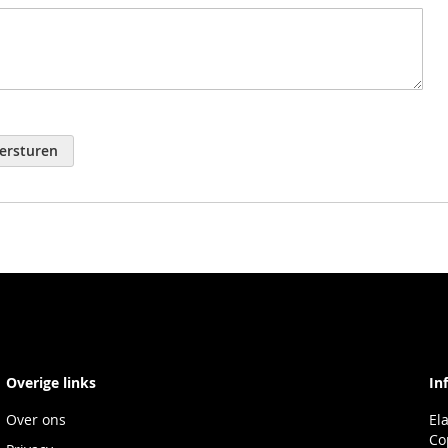
ersturen
Overige links
In
Over ons
El
Co