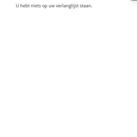
U hebt niets op uw verlanglijst staan.
Ga
naar
het
begin
van
de