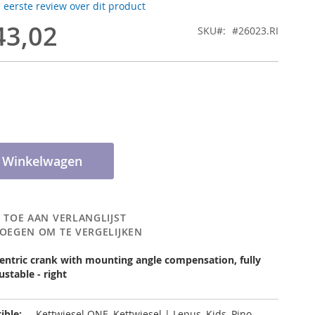
e eerste review over dit product
43,02
SKU
#26023.RI
n Winkelwagen
 TOE AAN VERLANGLIJST
OEGEN OM TE VERGELIJKEN
entric crank with mounting angle compensation, fully
ustable - right
ible:
Kettwiesel ONE, Kettwiesel | Lepus, Kids, Pino,