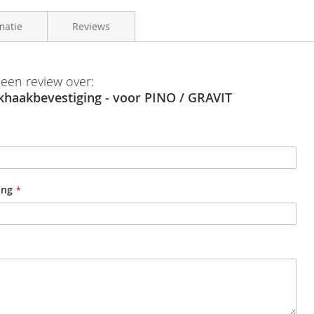
matie
Reviews
8785258340956
 een review over:
khaakbevestiging - voor PINO / GRAVIT
oep
Hase
ing