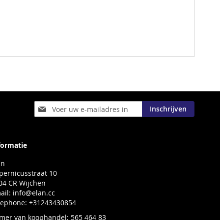
Abonneer
Inschrijven
u
op
onze
nieuwsbrief
formatie
an
pernicusstraat 10
04 CR Wijchen
ail:
info@elan.cc
lephone: +31243430854
mer van koophandel: 565 464 83