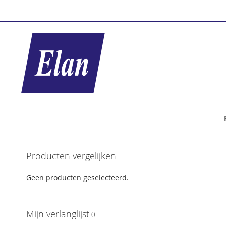
Ga
naar
de
inhoud
Ga
Producten vergelijken
naar
het
Geen producten geselecteerd.
einde
van
de
Mijn verlanglijst
afbeeldingen-
gallerij