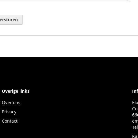
ersturen
Overige links
In
Over ons
El
Co
Privacy
66
Contact
em
Te
Ka