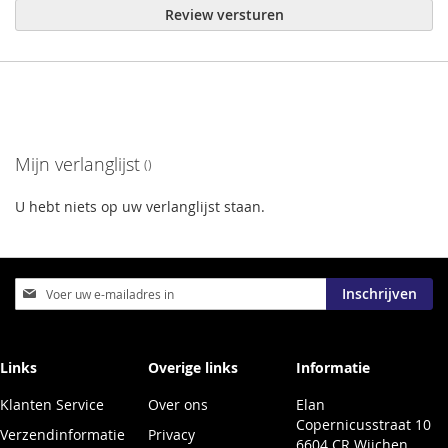
Review versturen
Mijn verlanglijst
U hebt niets op uw verlanglijst staan.
Abonneer
Inschrijven
u
op
onze
nieuwsbrief
Links
Overige links
Informatie
Klanten Service
Over ons
Elan
Copernicusstraat 10
Verzendinformatie
Privacy
6604 CR Wijchen