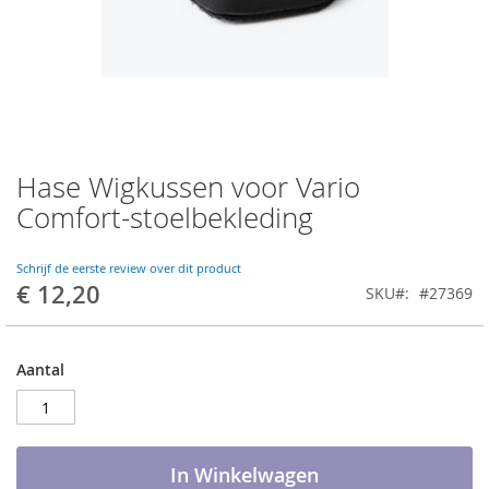
Hase Wigkussen voor Vario
Ga
naar
Comfort-stoelbekleding
het
begin
van
Schrijf de eerste review over dit product
€ 12,20
de
SKU
#27369
afbeeldingen-
gallerij
Aantal
In Winkelwagen