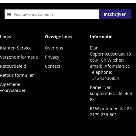
Abonneer
Inschrijven
u
op
onze
nieuwsbrief
Links
Overige links
Informatie
Klanten Service
Over ons
Elan
Copernicusstraat 10
Verzendinformatie
Privacy
6604 CR Wijchen
Retourbeleid
Contact
email:
info@elan.cc
Telephone:
Retour formulier
+31243430854
Algemene
Kamer van
voorwaarden
koophandel: 565 464
83
BTW nummer: NL 85
2179 236 B01