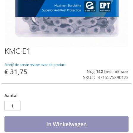
KMC E1
Ga
naar
het
Schrijf de eerste review over dit product
begin
€ 31,75
Nog
142
beschikbaar
van
SKU
4715575890173
de
afbeeldingen-
gallerij
Aantal
In Winkelwagen