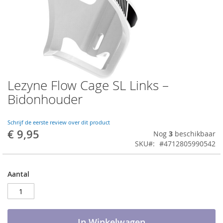
Lezyne Flow Cage SL Links –
Ga
naar
Bidonhouder
het
begin
van
Schrijf de eerste review over dit product
€ 9,95
de
Nog
3
beschikbaar
afbeeldingen-
SKU
#4712805990542
gallerij
Aantal
In Winkelwagen