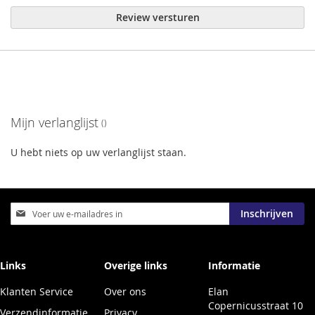
Review versturen
Mijn verlanglijst
U hebt niets op uw verlanglijst staan.
Abonneer
Inschrijven
u
op
onze
nieuwsbrief
Links
Overige links
Informatie
Klanten Service
Over ons
Elan
Copernicusstraat 10
Verzendinformatie
Privacy