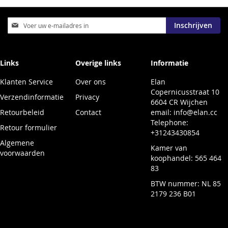
Abonneer
Inschrijven
u
op
onze
nieuwsbrief
Links
Overige links
Informatie
Klanten Service
Over ons
Elan
Copernicusstraat 10
Verzendinformatie
Privacy
6604 CR Wijchen
Retourbeleid
Contact
email:
info@elan.cc
Telephone:
Retour formulier
+31243430854
Algemene
Kamer van
voorwaarden
koophandel: 565 464
83
BTW nummer: NL 85
2179 236 B01