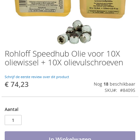
Rohloff Speedhub Olie voor 10X
Ga
naar
oliewissel + 10X olievulschroeven
het
begin
van
Schrijf de eerste review over dit product
€ 74,23
de
Nog
18
beschikbaar
afbeeldingen-
SKU
#8409S
gallerij
Aantal
In Winkelwagen