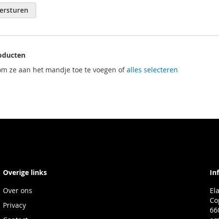
ersturen
oducten
om ze aan het mandje toe te voegen of
alles selecteren
Overige links
In
Over ons
El
Co
Privacy
66