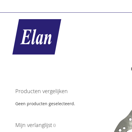
Ga
naar
de
inhoud
Ga
Producten vergelijken
naar
het
Geen producten geselecteerd.
einde
van
de
Mijn verlanglijst
afbeeldingen-
gallerij