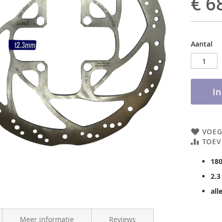
€ 6
Aantal
I
VOEG
TOEV
18
2.3
all
Meer informatie
Reviews