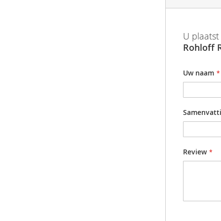
afbeeldingen-
gallerij
Meer
De Rohloff
Barcode
U plaatst
informatie
montagesys
Rohloff 
worden bes
Productgr
Uw naam
Samenvatt
Review