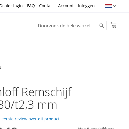
Taal
Dealer login
FAQ
Contact
Account
Inloggen
Winke
Search
Search
o
loff Remschijf
80/t2,3 mm
e eerste review over dit product
Nog
9
beschikbaar