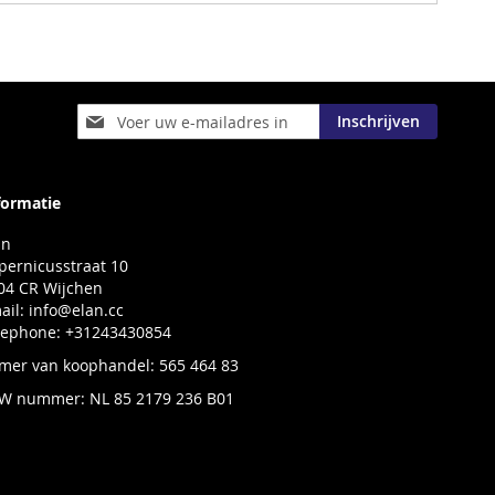
Abonneer
Inschrijven
u
op
onze
nieuwsbrief
formatie
an
pernicusstraat 10
04 CR Wijchen
ail:
info@elan.cc
lephone: +31243430854
mer van koophandel: 565 464 83
W nummer: NL 85 2179 236 B01