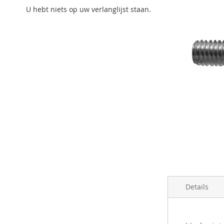
U hebt niets op uw verlanglijst staan.
Ga
naar
Details
het
begin
van
de
Meer
PRODUCTI
Barcode