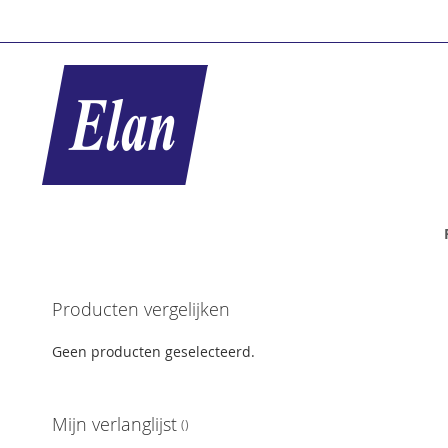
Ga
naar
de
inhoud
Ga
Producten vergelijken
naar
het
Geen producten geselecteerd.
einde
van
de
Mijn verlanglijst
afbeeldingen-
gallerij