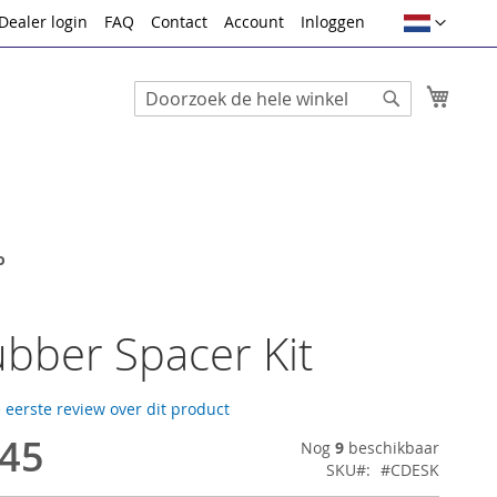
Taal
Dealer login
FAQ
Contact
Account
Inloggen
Winke
Search
Search
o
bber Spacer Kit
e eerste review over dit product
,45
Nog
9
beschikbaar
SKU
#CDESK