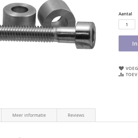
Aantal
I
VOEG
TOEV
Meer informatie
Reviews
NFORMATIE
4262428335324