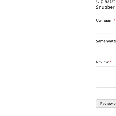
U plaatst
afbeeldingen-
informatie
"SNUBBER
Snubber 
gallerij
Productgr
Met behulp
142 mm en
Uw naam
Samenvatt
Review
Review v