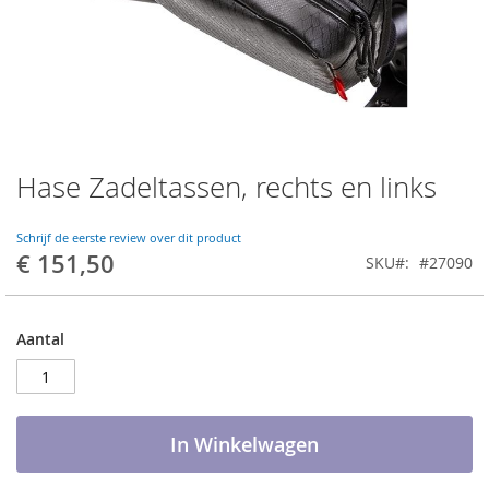
Hase Zadeltassen, rechts en links
Ga
naar
het
Schrijf de eerste review over dit product
begin
€ 151,50
SKU
#27090
van
de
afbeeldingen-
gallerij
Aantal
In Winkelwagen