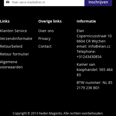
Abonneer
Inschrijven
u
op
onze
nieuwsbrief
Links
Overige links
Informatie
Klanten Service
Over ons
Elan
Copernicusstraat 10
Verzendinformatie
Privacy
6604 CR Wijchen
Retourbeleid
Contact
email:
info@elan.cc
Telephone:
Retour formulier
+31243430854
Algemene
Kamer van
voorwaarden
koophandel: 565 464
83
BTW nummer: NL 85
2179 236 B01
Copyright © 2013-heden Magento. Alle rechten voorbehouden.