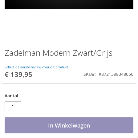
Zadelman Modern Zwart/Grijs
Ga
naar
het
Schrijf de eerste review over dit product
begin
€ 139,95
SKU
#8721398348056
van
de
afbeeldingen-
gallerij
Aantal
In Winkelwagen