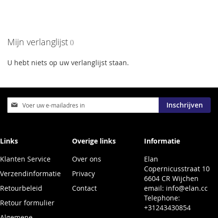
Mijn verlanglijst
U hebt niets op uw verlanglijst staan.
Abonneer
Inschrijven
u
op
onze
nieuwsbrief
Links
Overige links
Informatie
Klanten Service
Over ons
Elan
Copernicusstraat 10
Verzendinformatie
Privacy
6604 CR Wijchen
Retourbeleid
Contact
email:
info@elan.cc
Telephone:
Retour formulier
+31243430854
Algemene