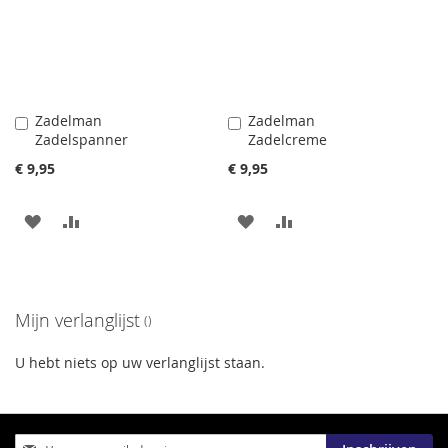
Zadelman
Zadelman
In
In
Zadelspanner
Zadelcreme
Winkelwagen
Winkelwagen
€ 9,95
€ 9,95
VOEG
TOEVOEGEN
VOEG
TOEVOEGEN
TOE
OM
TOE
OM
AAN
TE
AAN
TE
Mijn verlanglijst
VERLANGLIJST
VERGELIJKEN
VERLANGLIJST
VERGELIJKEN
U hebt niets op uw verlanglijst staan.
Abonneer