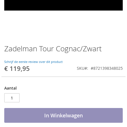
Zadelman Tour Cognac/Zwart
Ga
naar
het
Schrijf de eerste review over dit product
begin
€ 119,95
SKU
#8721398348025
van
de
afbeeldingen-
gallerij
Aantal
In Winkelwagen