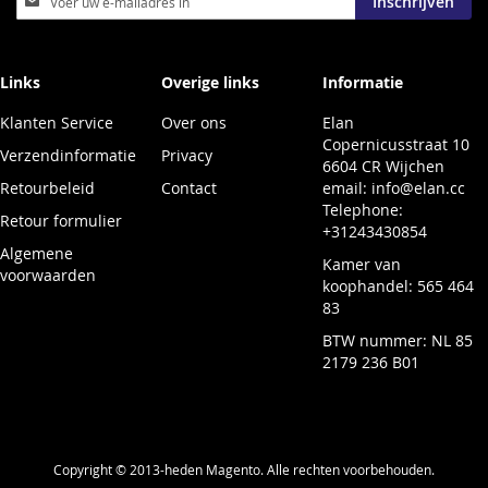
Inschrijven
u
op
onze
nieuwsbrief
Links
Overige links
Informatie
Klanten Service
Over ons
Elan
Copernicusstraat 10
Verzendinformatie
Privacy
6604 CR Wijchen
Retourbeleid
Contact
email:
info@elan.cc
Telephone:
Retour formulier
+31243430854
Algemene
Kamer van
voorwaarden
koophandel: 565 464
83
BTW nummer: NL 85
2179 236 B01
Copyright © 2013-heden Magento. Alle rechten voorbehouden.