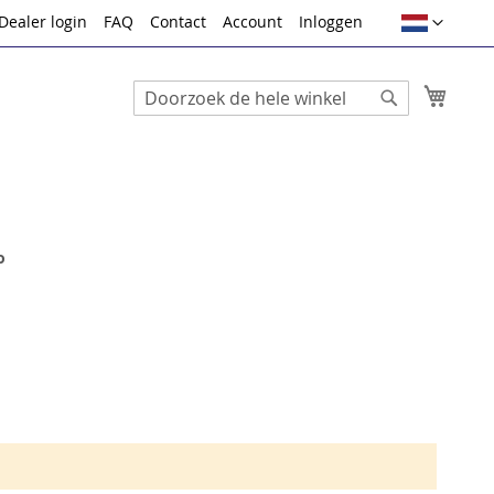
Taal
Dealer login
FAQ
Contact
Account
Inloggen
Winke
Search
Search
o