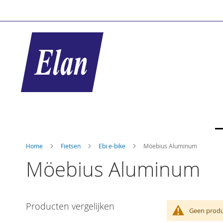
Ga
naar
de
inhoud
Home
Fietsen
Ebi e-bike
Möebius Aluminum
Möebius Aluminum
Producten vergelijken
Geen produ