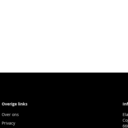
Overige links
In
Over ons
El
Co
Privacy
66