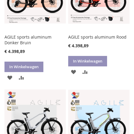
AGILE sports aluminum
AGILE sports aluminum Rood
Donker Bruin
€ 4.398,89
€ 4.398,89
In Winkelwagen
In Winkelwagen
VOEG
TOEVOEGEN
VOEG
TOEVOEGEN
TOE
OM
TOE
OM
AAN
TE
AAN
TE
VERLANGLIJST
VERGELIJKEN
VERLANGLIJST
VERGELIJKEN