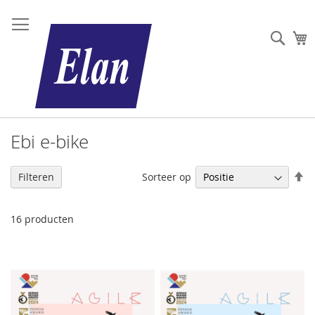
Sear
W
Ebi e-bike
V
Sorteer op
Filteren
h
na
la
16
producten
so