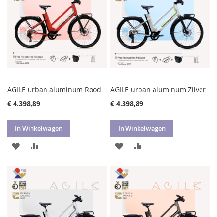
AGILE urban aluminum Rood
AGILE urban aluminum Zilver
€ 4.398,89
€ 4.398,89
In Winkelwagen
In Winkelwagen
VOEG
TOEVOEGEN
VOEG
TOEVOEGEN
TOE
OM
TOE
OM
AAN
TE
AAN
TE
VERLANGLIJST
VERGELIJKEN
VERLANGLIJST
VERGELIJKEN