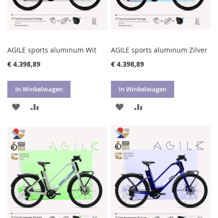
AGILE sports aluminum Wit
AGILE sports aluminum Zilver
€ 4.398,89
€ 4.398,89
In Winkelwagen
In Winkelwagen
VOEG
TOEVOEGEN
VOEG
TOEVOEGEN
TOE
OM
TOE
OM
AAN
TE
AAN
TE
VERLANGLIJST
VERGELIJKEN
VERLANGLIJST
VERGELIJKEN