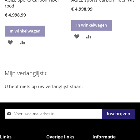
rood
€ 4.998,99
€ 4.998,99
In Winkelwagen
In Winkelwagen
VOEG
TOEVOEGEN
VOEG
TOEVOEGEN
TOE
OM
TOE
OM
AAN
TE
AAN
TE
VERLANGLIJST
VERGELIJKEN
Mijn verlanglijst
VERLANGLIJST
VERGELIJKEN
U hebt niets op uw verlanglijst staan.
Abonneer
Inschrijven
u
op
onze
nieuwsbrief
Links
Overige links
Informatie