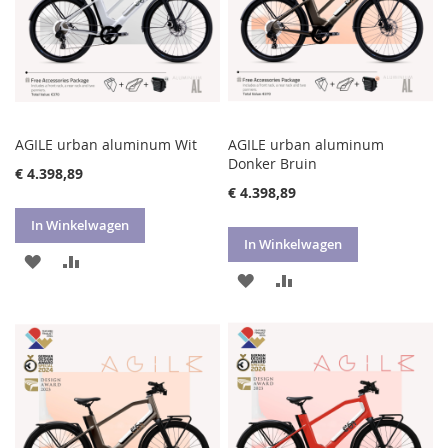
AGILE urban aluminum Wit
AGILE urban aluminum
Donker Bruin
€ 4.398,89
€ 4.398,89
In Winkelwagen
In Winkelwagen
VOEG
TOEVOEGEN
VOEG
TOEVOEGEN
TOE
OM
TOE
OM
AAN
TE
AAN
TE
VERLANGLIJST
VERGELIJKEN
VERLANGLIJST
VERGELIJKEN