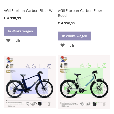
AGILE urban Carbon Fiber Wit
AGILE urban Carbon Fiber
Rood
€ 4.998,99
€ 4.998,99
In Winkelwagen
In Winkelwagen
VOEG
TOEVOEGEN
VOEG
TOEVOEGEN
TOE
OM
TOE
OM
AAN
TE
AAN
TE
VERLANGLIJST
VERGELIJKEN
VERLANGLIJST
VERGELIJKEN