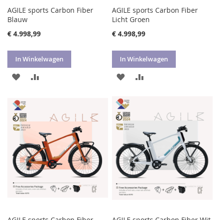
AGILE sports Carbon Fiber
AGILE sports Carbon Fiber
Blauw
Licht Groen
€ 4.998,99
€ 4.998,99
In Winkelwagen
In Winkelwagen
VOEG
TOEVOEGEN
VOEG
TOEVOEGEN
TOE
OM
TOE
OM
AAN
TE
AAN
TE
VERLANGLIJST
VERGELIJKEN
VERLANGLIJST
VERGELIJKEN
AGILE sports Carbon Fiber
AGILE sports Carbon Fiber Wit