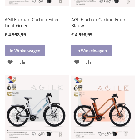
AGILE urban Carbon Fiber
AGILE urban Carbon Fiber
Licht Groen
Blauw
€ 4.998,99
€ 4.998,99
In Winkelwagen
In Winkelwagen
VOEG
TOEVOEGEN
VOEG
TOEVOEGEN
TOE
OM
TOE
OM
AAN
TE
AAN
TE
VERLANGLIJST
VERGELIJKEN
VERLANGLIJST
VERGELIJKEN