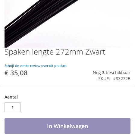
Spaken lengte 272mm Zwart
Ga
naar
het
Schrijf de eerste review over dit product
begin
€ 35,08
Nog
3
beschikbaar
van
SKU
#83272B
de
afbeeldingen-
gallerij
Aantal
In Winkelwagen