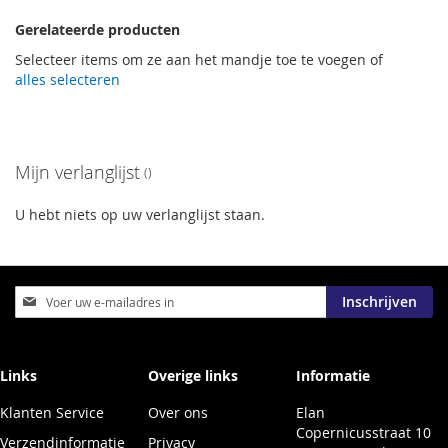
Gerelateerde producten
Selecteer items om ze aan het mandje toe te voegen of
alles selecteren
Mijn verlanglijst
U hebt niets op uw verlanglijst staan.
Abonneer
Inschrijven
u
op
onze
nieuwsbrief
Links
Overige links
Informatie
Klanten Service
Over ons
Elan
Copernicusstraat 10
Verzendinformatie
Privacy