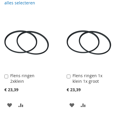
alles selecteren
Flens ringen
Flens ringen 1x
In
In
2xklein
klein 1x groot
Winkelwagen
Winkelwagen
€ 23,39
€ 23,39
VOEG
TOEVOEGEN
VOEG
TOEVOEGEN
TOE
OM
TOE
OM
AAN
TE
AAN
TE