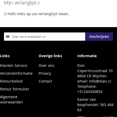
Mijn verlanglijst
VERLANGLIJST
VERGELIJKEN
VERLANGLIJST
VERGELIJKEN
U hebt niets op uw verlanglijst staan.
Abonneer
Inschrijven
u
op
onze
nieuwsbrief
Links
Overige links
Informatie
Klanten Service
Over ons
Elan
Copernicusstraat 10
Verzendinformatie
Privacy
6604 CR Wijchen
Retourbeleid
Contact
email:
info@elan.cc
Telephone:
Retour formulier
+31243430854
Algemene
Kamer van
voorwaarden
koophandel: 565 464
83