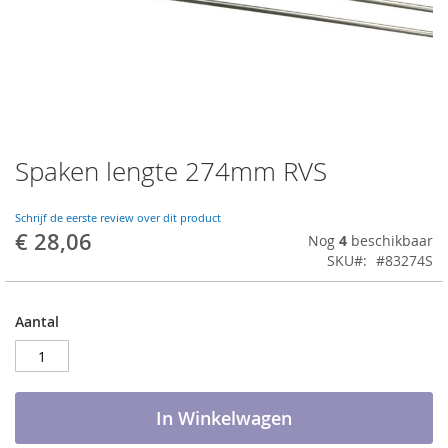
Spaken lengte 274mm RVS
Ga
naar
het
Schrijf de eerste review over dit product
begin
€ 28,06
Nog
4
beschikbaar
van
SKU
#83274S
de
afbeeldingen-
gallerij
Aantal
In Winkelwagen