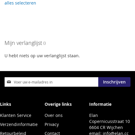
alles selecteren
Mijn verlanglijst
U hebt niets op uw verlanglijst staan.
Abonneer
Inschrijven
u
op
onze
nieuwsbrief
Links
Overige links
Informatie
Klanten Service
Over ons
Elan
Copernicusstraat 10
Verzendinformatie
Privacy
6604 CR Wijchen
Retourbeleid
Contact
email:
info@elan.cc