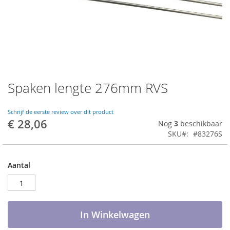
Spaken lengte 276mm RVS
Ga
naar
het
Schrijf de eerste review over dit product
begin
€ 28,06
Nog
3
beschikbaar
van
SKU
#83276S
de
afbeeldingen-
gallerij
Aantal
In Winkelwagen